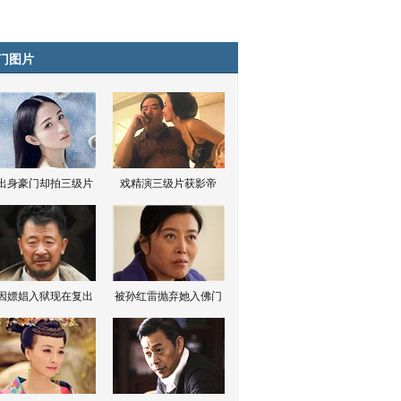
门图片
出身豪门却拍三级片
戏精演三级片获影帝
因嫖娼入狱现在复出
被孙红雷抛弃她入佛门