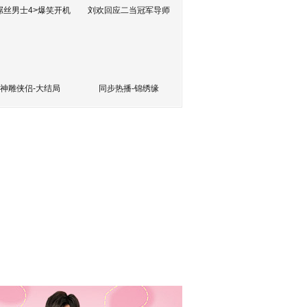
屌丝男士4>爆笑开机
刘欢回应二当冠军导师
神雕侠侣-大结局
同步热播-锦绣缘