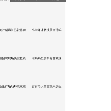
黄片副局长已被停职
小学开课教掼蛋合适吗
姐招聘现场美腿抢镜
准妈妈堕胎捐骨髓救妹
条生产场地环境肮脏
百岁老太高空跳伞庆生