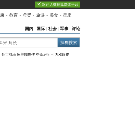
欢迎入驻搜狐媒体平台
康
-
教育
-
母婴
-
旅游
-
美食
-
星座
国内
|
国际
|
社会
|
军事
|
评论
：
死亡航班
饲养蜘蛛侠
夺命房间
引力双眼皮