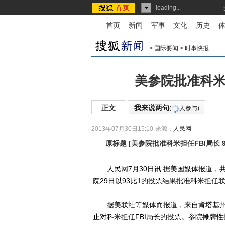
loading...
首页
-
新闻
-
军事
-
文化
-
历史
-
>
国际要闻
>
时事快报
美参院批准科米
正文
我来说两句
(
人参与)
2013年07月30日15:10
来源：
人民网
原标题
[
美参院批准科米担任FBI局长 
人民网7月30日讯 据美国媒体报道，
院29日以93比1的投票结果批准科米担任联
据美联社等媒体而报道，来自肯塔基州的
止对科米担任FBI局长的投票。参院摊牌