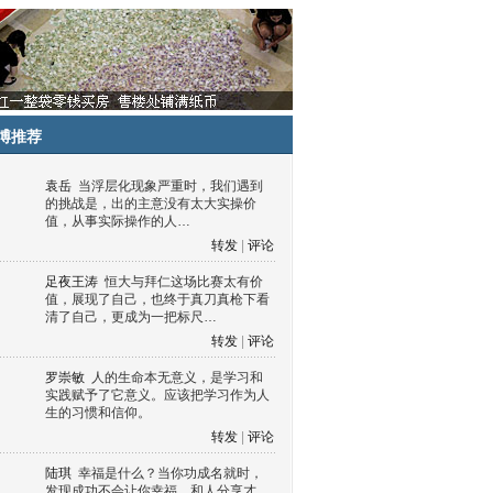
博推荐
袁岳
当浮层化现象严重时，我们遇到
的挑战是，出的主意没有太大实操价
值，从事实际操作的人…
转发
|
评论
足夜王涛
恒大与拜仁这场比赛太有价
值，展现了自己，也终于真刀真枪下看
清了自己，更成为一把标尺…
转发
|
评论
罗崇敏
人的生命本无意义，是学习和
实践赋予了它意义。应该把学习作为人
生的习惯和信仰。
转发
|
评论
陆琪
幸福是什么？当你功成名就时，
发现成功不会让你幸福，和人分享才