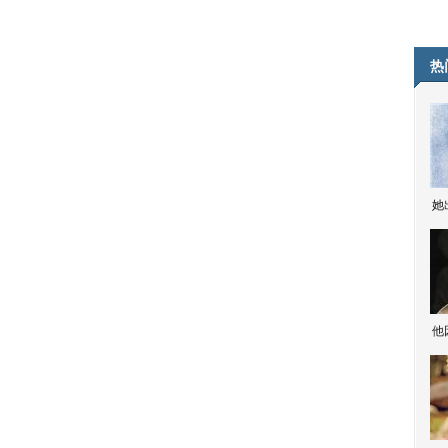
热
她
他