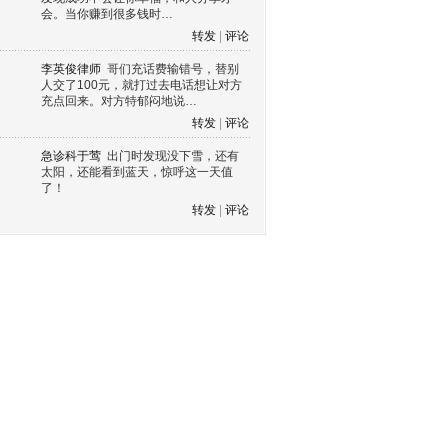
会。当你赚到很多钱时…
转发
|
评论
李英俊律师
哥们充话费输错号，替别
人交了100元，就打过去电话想让对方
充点回来。对方特郁闷地说…
转发
|
评论
急诊科于莺
出门时发现没下雪，还有
太阳，还能看到蓝天，惊呼这一天值
了！
转发
|
评论