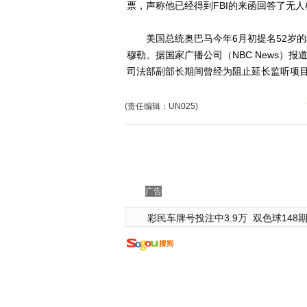
票，声称他已经得到FBI的来函回答了无
美国总统奥巴马今年6月初提名52岁的科米
穆勒。据国家广播公司（NBC News）
司法部副部长期间曾经为阻止延长监听项
(责任编辑：UN025)
广告
彩民车牌号投注中3.9万
双色球148期