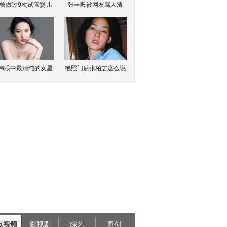
曾做过9次试管婴儿
张丰毅被网友骂人渣
伟眼中最清纯的女星
艳照门后张柏芝这么说
点视频
影视剧
综艺
原创