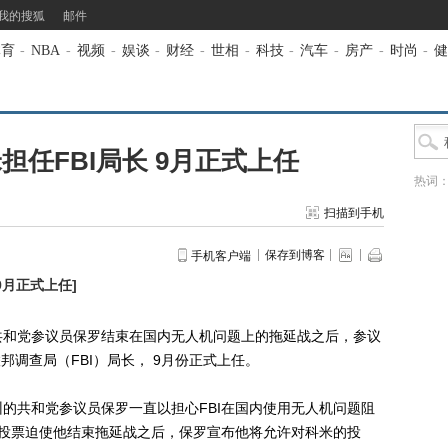
我的搜狐
邮件
体育
-
NBA
-
视频
-
娱谈
-
财经
-
世相
-
科技
-
汽车
-
房产
-
时尚
-
健
担任FBI局长 9月正式上任
热词
扫描到手机
保存到博客
手机客户端
9月正式上任
]
共和党参议员保罗结束在国内无人机问题上的拖延战之后，参议
邦调查局（FBI）局长， 9月份正式上任。
共和党参议员保罗一直以担心FBI在国内使用无人机问题阻
性投票迫使他结束拖延战之后，保罗宣布他将允许对科米的投