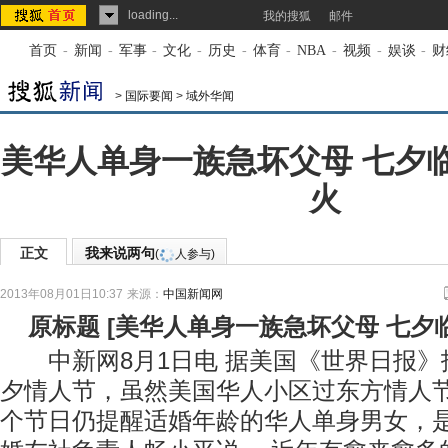
loading...
我的搜狐
邮件
首页
-
新闻
-
军事
-
文化
-
历史
-
体育
-
NBA
-
视频
-
娱谈
-
财
>
国际要闻
>
域外华闻
美华人单身一族急坏父母 七夕
火
正文
我来说两句
(
人参与)
2013年08月01日10:37
来源：
中国新闻网
原标题
[
美华人单身一族急坏父母 七夕
中新网8月1日电 据美国《世界日报》报
夕情人节，虽然美国华人小区过东方情人
个节日仍提醒适婚年龄的华人单身男女，