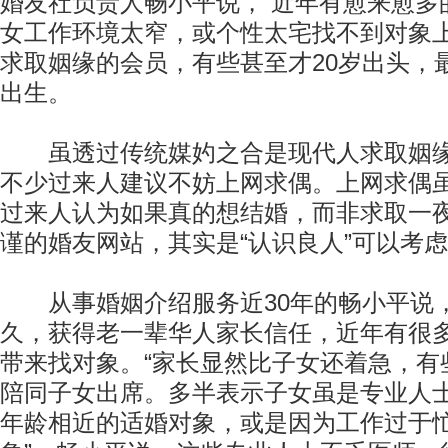
婚友社负责人畅小平说， 近年有愈来愈多
女工作环境太窄，或个性太宅找不到对象
求取姻缘的会员，有些甚至才20岁出头，最
出生。
虽透过传统媒妁之合是现代人求取姻缘
不少过来人建议不妨上网求偶。上网求偶
过来人认为如果真的想结婚，而非求取一
谨的婚友网站，其实是“认识良人”可以考
从事婚姻介绍服务近30年的畅小平说
久，获得老一辈华人家长信任，近年有很
带来找对象。“家长显然比子女还着急，有
陪同子女出席。多半表示子女虽是专业人
年龄相近的适婚对象，或是因为工作过于