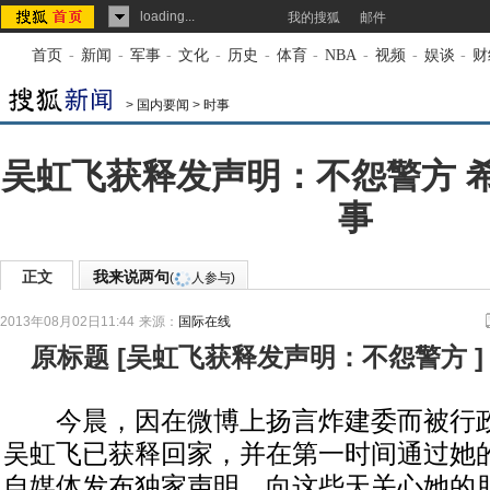
loading...
我的搜狐
邮件
首页
-
新闻
-
军事
-
文化
-
历史
-
体育
-
NBA
-
视频
-
娱谈
-
财
>
国内要闻
>
时事
吴虹飞获释发声明：不怨警方 
事
正文
我来说两句
(
人参与)
2013年08月02日11:44
来源：
国际在线
原标题
[
吴虹飞获释发声明：不怨警方
]
今晨，因在微博上扬言炸建委而被行政
吴虹飞已获释回家，并在第一时间通过她
自媒体发布独家声明，向这些天关心她的