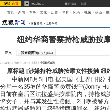
loading...
我的搜狐
邮件
首页
-
新闻
-
军事
-
文化
-
历史
-
体育
-
NBA
-
视频
-
娱谈
-
财
>
国际要闻
>
域外华闻
纽约华裔警察持枪威胁按
正文
我来说两句
(
人参与)
2013年08月05日09:48
来源：
中国新闻网
原标题
[
涉嫌持枪威胁按摩女性接触 纽
中新网8月5日电 据美国《世界日报》报
分局一名35岁的华裔警员黄钱宁(Jonny H
日前在皇后区法拉盛某按摩院内，持枪威
裔女子，并与其发生性接触，2日晚被警
控持武器威胁和二级骚扰两项罪名，纽约