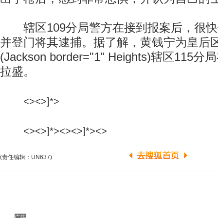
辖区109分局警方在接到报案后，很快
并登门将其逮捕。据了解，黄钱宁为皇后
(Jackson border="1" Heights)辖区
拉盛。
<><>]*>
<><>]*>
<><>]*><>
(责任编辑：UN637)
广告