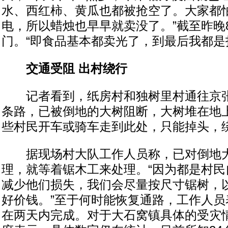
水、西红柿、黄瓜也都被抢空了。大家都
电，所以蜡烛也早早就卖没了。”截至昨晚
门。“即食品基本都卖光了，到最后我都是
交通受阻 出村绕行
记者看到，纸房村和独树里村通往京张
条路，已被倒地的大树阻断，大树堆在地
些村民开车或骑车走到此处，只能掉头，
据现场村大队工作人员称，已对倒地大
理，就等着锯木工来处理。“因为都是村民
减少他们损失，我们会尽量按尺寸锯树，
好价钱。”至于何时能恢复通路，工作人员
在两天内完成。对于大石窝镇具体的受灾