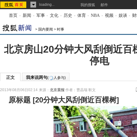
loading...
我的搜狐
邮件
首页
-
新闻
-
军事
-
文化
-
历史
-
体育
-
NBA
-
视频
-
娱谈
-
财
>
国内要闻
>
时事
北京房山20分钟大风刮倒近百棵
停电
正文
我来说两句
(
人参与)
2013年08月06日02:14
来源：
北京晨报
作者：曹晶瑞 靳文
原标题
[
20分钟大风刮倒近百棵树
]