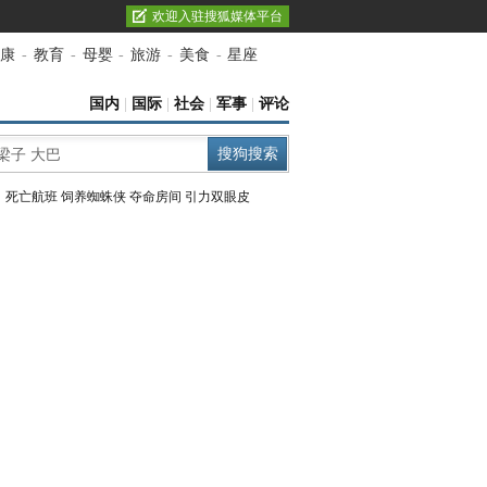
欢迎入驻搜狐媒体平台
康
-
教育
-
母婴
-
旅游
-
美食
-
星座
国内
|
国际
|
社会
|
军事
|
评论
：
死亡航班
饲养蜘蛛侠
夺命房间
引力双眼皮