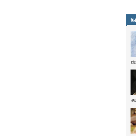
热
她
他