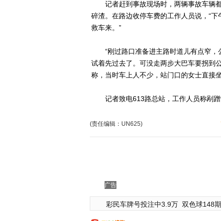
记者赶到事故现场时，两辆事故车辆都
碎渣。在路边收停车费的工作人员说，“下
救车来。”
“刚过路口准备进主路时道儿有点窄，公
试着先过去了。可没走两步大巴车要拐到公
称，当时车上人不少，站门口的女士直接坐
记者致电613路总站，工作人员称剐蹭
(责任编辑：UN625)
广告
彩民车牌号投注中3.9万
双色球148期