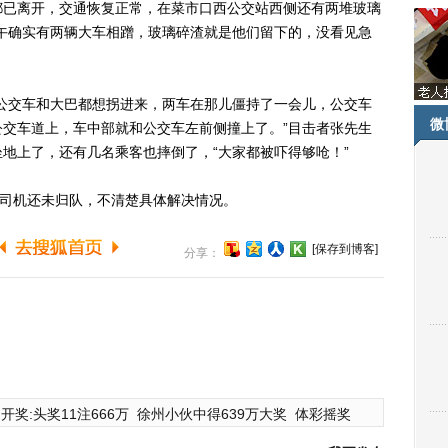
已离开，交通恢复正常，在菜市口西公交站西侧还有两堆玻璃
午确实有两辆大车相蹭，玻璃碎渣就是他们留下的，没看见急
交车和大巴都想拐进来，两车在那儿僵持了一会儿，公交车
微
交车道上，车中部就和公交车左前侧撞上了。”目击者张先生
地上了，还有几名乘客也摔倒了，“大家都被吓得够呛！”
司机还未归队，不清楚具体解决情况。
[保存到博客]
分享：
开奖:头奖11注666万
徐州小伙中得639万大奖
体彩摇奖