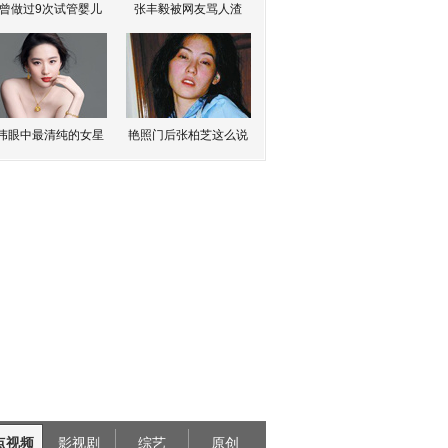
曾做过9次试管婴儿
张丰毅被网友骂人渣
伟眼中最清纯的女星
艳照门后张柏芝这么说
点视频
影视剧
综艺
原创