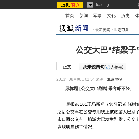
loading...
首页
-
新闻
-
军事
-
文化
-
历史
-
>
最新要闻
>
世态万象
公交大巴“结梁子
正文
我来说两句
(
人参与)
2013年08月06日02:34
来源：
北京晨报
原标题
[
公交大巴剐蹭 乘客吓不轻
]
晨报96101现场新闻（实习记者 张树婧
之后公交车在公交专用线上被旅游大巴别了。
市口西公交与一旅游大巴发生剐蹭，公交
发现明显伤亡情况。