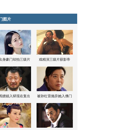
门图片
出身豪门却拍三级片
戏精演三级片获影帝
因嫖娼入狱现在复出
被孙红雷抛弃她入佛门