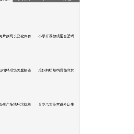
黄片副局长已被停职
小学开课教掼蛋合适吗
姐招聘现场美腿抢镜
准妈妈堕胎捐骨髓救妹
条生产场地环境肮脏
百岁老太高空跳伞庆生