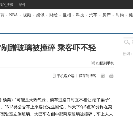
我的搜狐
邮件
体育
-
NBA
-
视频
-
娱谈
-
财经
-
世相
-
科技
-
汽车
-
房产
-
时尚
-
健
”剐蹭玻璃被撞碎 乘客吓不轻
热词
扫描到手机
保存到博客
手机客户端
 杨奕）“可能是天热气躁，俩车过路口时互不相让‘结了梁子’，
”613路公交车上乘客张先生回忆，昨天下午5点30分许在菜
车驾驶室左侧玻璃、大巴车右侧中部两扇玻璃被撞碎，车上人未