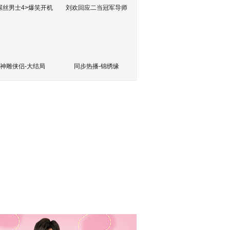
屌丝男士4>爆笑开机
刘欢回应二当冠军导师
神雕侠侣-大结局
同步热播-锦绣缘