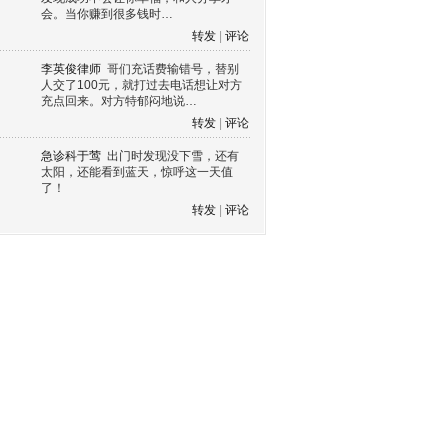
会。当你赚到很多钱时…
转发
|
评论
李英俊律师
哥们充话费输错号，替别
人交了100元，就打过去电话想让对方
充点回来。对方特郁闷地说…
转发
|
评论
急诊科于莺
出门时发现没下雪，还有
太阳，还能看到蓝天，惊呼这一天值
了！
转发
|
评论