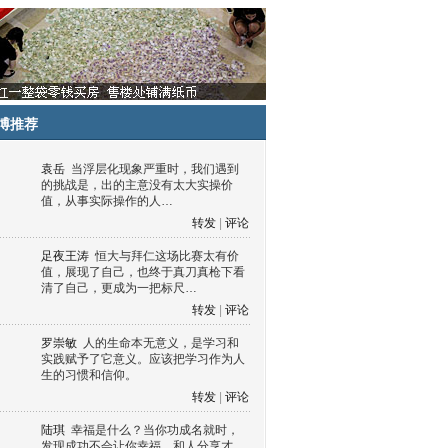
博推荐
袁岳
当浮层化现象严重时，我们遇到
的挑战是，出的主意没有太大实操价
值，从事实际操作的人…
转发
|
评论
足夜王涛
恒大与拜仁这场比赛太有价
值，展现了自己，也终于真刀真枪下看
清了自己，更成为一把标尺…
转发
|
评论
罗崇敏
人的生命本无意义，是学习和
实践赋予了它意义。应该把学习作为人
生的习惯和信仰。
转发
|
评论
陆琪
幸福是什么？当你功成名就时，
发现成功不会让你幸福，和人分享才