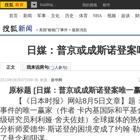
loading...
我的搜狐
邮件
首页
-
新闻
-
军事
-
文化
-
历史
-
体育
-
NBA
-
视频
-
娱谈
-
财
>
美国“棱镜门”事件
>
最新消息
日媒：普京或成斯诺登案
正文
我来说两句
(
人参与)
2013年08月07日08:36
来源：
新华网
原标题
[
日媒：普京或成斯诺登案唯一
【《日本时报》网站8月5日文章】题
事件的唯一赢家（作者 卡内基国际和平基
级研究员利利娅·舍夫佐娃）全球媒体的热
分析师爱德华·斯诺登的困境变成了约翰·
了悬念和阴谋。