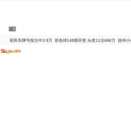
广告
彩民车牌号投注中3.9万
双色球148期开奖:头奖11注666万
徐州小