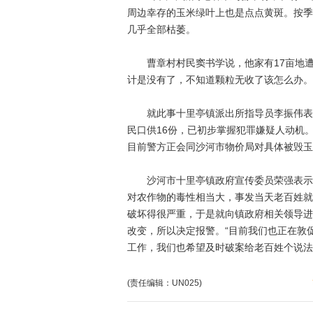
周边幸存的玉米绿叶上也是点点黄斑。按季
几乎全部枯萎。
曹章村村民窦书学说，他家有17亩地遭到
计是没有了，不知道颗粒无收了该怎么办。
就此事十里亭镇派出所指导员李振伟表示
民口供16份，已初步掌握犯罪嫌疑人动机。
目前警方正会同沙河市物价局对具体被毁玉
沙河市十里亭镇政府宣传委员荣强表示，
对农作物的毒性相当大，事发当天老百姓就
破坏得很严重，于是就向镇政府相关领导进
改变，所以决定报警。“目前我们也正在敦
工作，我们也希望及时破案给老百姓个说法
(责任编辑：UN025)