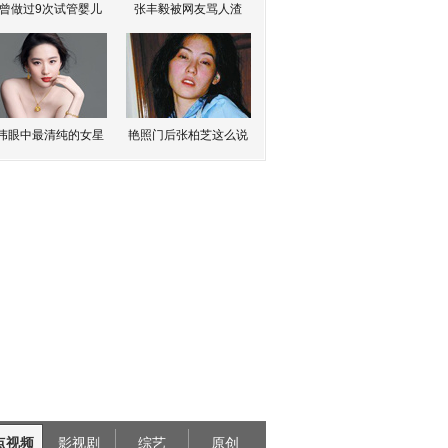
曾做过9次试管婴儿
张丰毅被网友骂人渣
伟眼中最清纯的女星
艳照门后张柏芝这么说
点视频
影视剧
综艺
原创