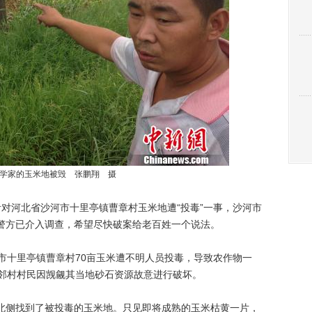
学家的玉米地被毁 张鹏翔 摄
针对河北省沙河市十里亭镇曹章村玉米地遭“投毒”一事，沙河市
警方已介入调查，希望尽快破案给老百姓一个说法。
十里亭镇曹章村70亩玉米遭不明人员投毒，导致农作物一
疑邻村村民因觊觎其当地砂石资源故意进行破坏。
侧找到了被投毒的玉米地。只见即将成熟的玉米枯黄一片，