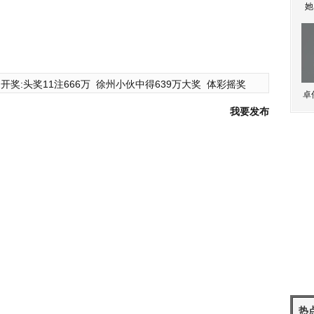
她
开奖:头奖11注666万
徐州小伙中得639万大奖
体彩摇奖
卓
我要发布
热