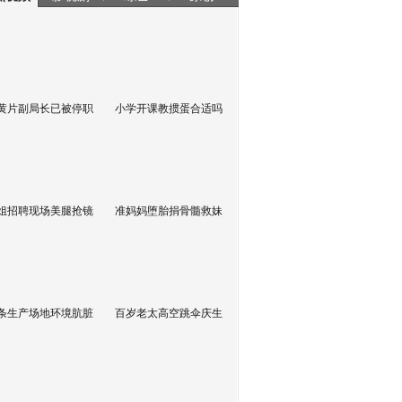
黄片副局长已被停职
小学开课教掼蛋合适吗
姐招聘现场美腿抢镜
准妈妈堕胎捐骨髓救妹
条生产场地环境肮脏
百岁老太高空跳伞庆生