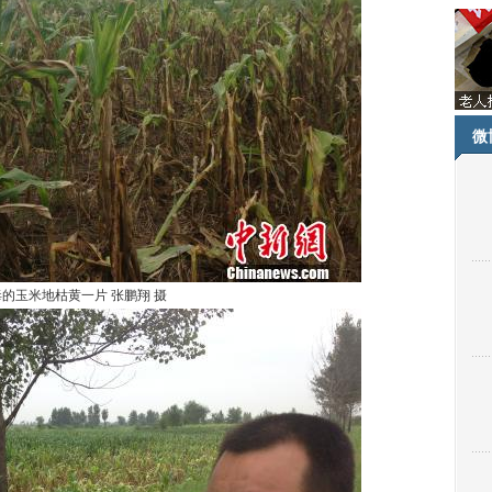
微
的玉米地枯黄一片 张鹏翔 摄