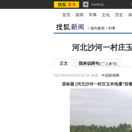
loading...
首页
-
新闻
-
军事
-
文化
-
历史
-
>
国内要闻
>
时事
河北沙河一村庄玉
正文
我来说两句
(
人参与)
2013年08月08日18:34
来源：
中国新闻网
原标题
[
河北沙河一村庄玉米地遭“投毒”