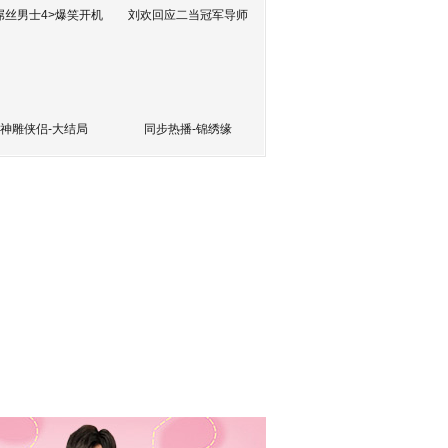
屌丝男士4>爆笑开机
刘欢回应二当冠军导师
神雕侠侣-大结局
同步热播-锦绣缘