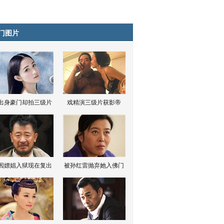
门图片
出身豪门却拍三级片
戏精演三级片获影帝
因嫖娼入狱现在复出
被孙红雷抛弃她入佛门