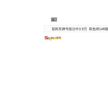
广告
彩民车牌号投注中3.9万
双色球148期