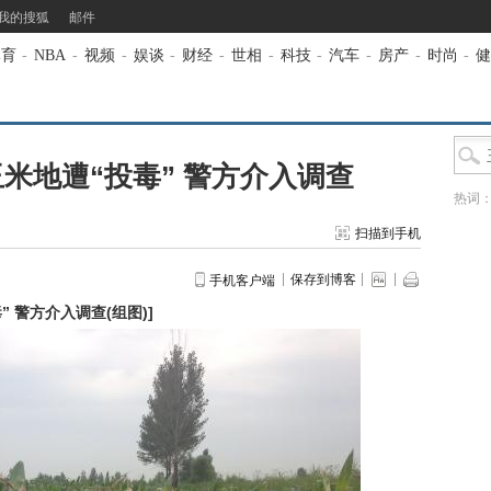
我的搜狐
邮件
体育
-
NBA
-
视频
-
娱谈
-
财经
-
世相
-
科技
-
汽车
-
房产
-
时尚
-
健
米地遭“投毒” 警方介入调查
热词
扫描到手机
保存到博客
手机客户端
 警方介入调查(组图)
]