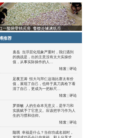
博推荐
袁岳
当浮层化现象严重时，我们遇到
的挑战是，出的主意没有太大实操价
值，从事实际操作的人…
转发
|
评论
足夜王涛
恒大与拜仁这场比赛太有价
值，展现了自己，也终于真刀真枪下看
清了自己，更成为一把标尺…
转发
|
评论
罗崇敏
人的生命本无意义，是学习和
实践赋予了它意义。应该把学习作为人
生的习惯和信仰。
转发
|
评论
陆琪
幸福是什么？当你功成名就时，
发现成功不会让你幸福，和人分享才