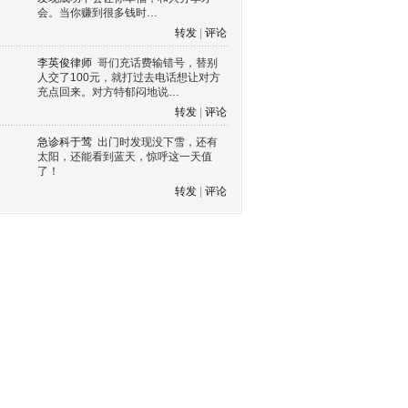
会。当你赚到很多钱时…
转发
|
评论
李英俊律师
哥们充话费输错号，替别
人交了100元，就打过去电话想让对方
充点回来。对方特郁闷地说…
转发
|
评论
急诊科于莺
出门时发现没下雪，还有
太阳，还能看到蓝天，惊呼这一天值
了！
转发
|
评论