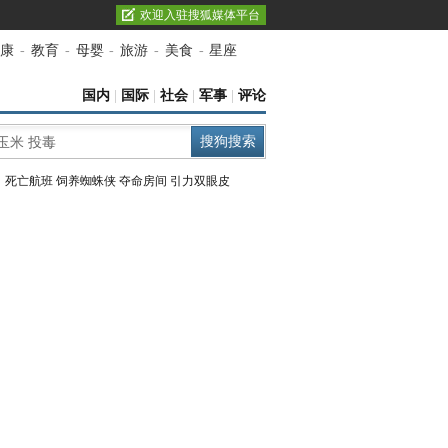
欢迎入驻搜狐媒体平台
康
-
教育
-
母婴
-
旅游
-
美食
-
星座
国内
|
国际
|
社会
|
军事
|
评论
：
死亡航班
饲养蜘蛛侠
夺命房间
引力双眼皮