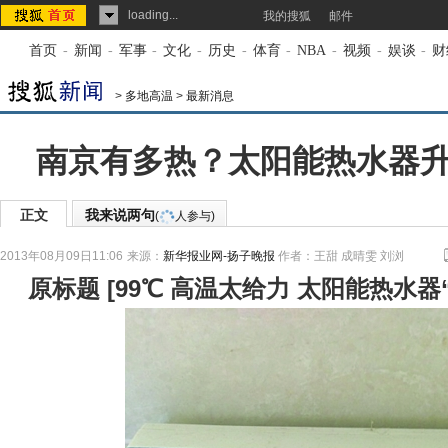
loading...
我的搜狐
邮件
首页
-
新闻
-
军事
-
文化
-
历史
-
体育
-
NBA
-
视频
-
娱谈
-
财
>
多地高温
>
最新消息
南京有多热？太阳能热水器升
正文
我来说两句
(
人参与)
2013年08月09日11:06
来源：
新华报业网-扬子晚报
作者：王甜 成晴雯 刘浏
原标题
[
99℃ 高温太给力 太阳能热水器