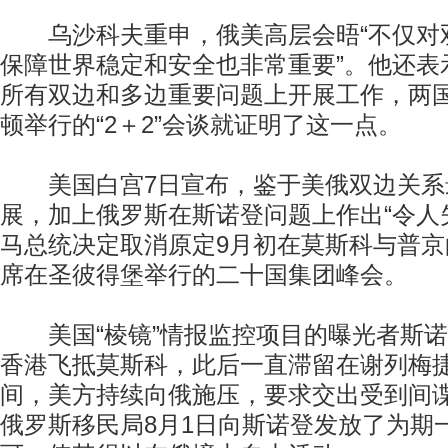
乌沙科夫重申，俄美高层会晤“不仅对
保障世界稳定和安全也非常重要”。他还表
所有双边和多边重要问题上开展工作，两
顿举行的“2＋2”会谈就证明了这一点。
美国白宫7日宣布，鉴于美俄双边关系
展，加上俄罗斯在斯诺登问题上作出“令人
马总统决定取消原定9月初在莫斯科与普
席在圣彼得堡举行的二十国集团峰会。
美国“棱镜”情报监控项目的曝光者斯诺登
香港飞抵莫斯科，此后一直滞留在谢列梅
间，美方持续向俄施压，要求交出受到间
俄罗斯移民局8月1日向斯诺登发放了为期