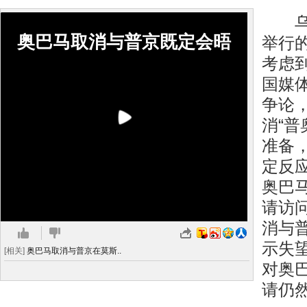
乌沙
奥巴马取消与普京既定会晤
举行
考虑
国媒
争论
消“普
准备
定反
奥巴
请访
消与
示失
[相关]
奥巴马取消与普京在莫斯..
对奥
请仍然