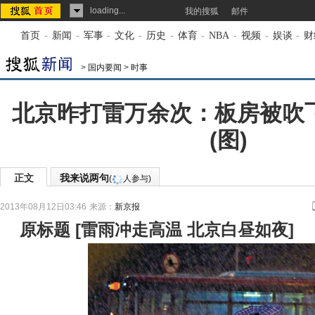
loading...
我的搜狐
邮件
首页
-
新闻
-
军事
-
文化
-
历史
-
体育
-
NBA
-
视频
-
娱谈
-
财
>
国内要闻
>
时事
北京昨打雷万余次：板房被吹
(图)
正文
我来说两句
(
人参与)
2013年08月12日03:46
来源：
新京报
原标题
[
雷雨冲走高温 北京白昼如夜
]