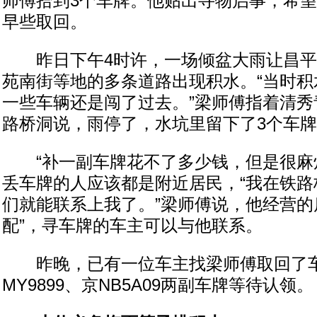
师傅拾到3个车牌。他贴出寻物启事，希
早些取回。
昨日下午4时许，一场倾盆大雨让昌平
苑南街等地的多条道路出现积水。“当时积
一些车辆还是闯了过去。”梁师傅指着清秀
路桥洞说，雨停了，水坑里留下了3个车
“补一副车牌花不了多少钱，但是很麻烦
丢车牌的人应该都是附近居民，“我在铁路
们就能联系上我了。”梁师傅说，他经营的
配”，寻车牌的车主可以与他联系。
昨晚，已有一位车主找梁师傅取回了车
MY9899、京NB5A09两副车牌等待认领。