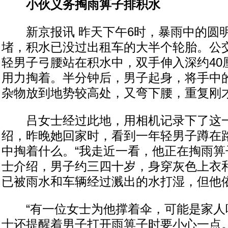
小伙义务掏雨箅子排积水
新京报讯 昨天下午6时，暴雨中的圆
堵，积水已没过出租车的大半个轮胎。公
轻男子弓腰站在积水中，双手伸入深约40
用力掏着。半分钟后，男子起身，将手中
杂物放到地势较高处，又弯下腰，重复刚
吕女士经过此地，用相机记录下了这一
绍，昨晚她回家时，看到一年轻男子蹲在
中掏着什么。“我走近一看，他正在掏雨箅
士介绍，男子约三四十岁，身穿灰色上衣
已被雨水和车辆经过溅出的水打湿，但他
“有一位女士为他撑着伞，可能是家人吧
士还提醒着男子打开雨箅子时要小心一点