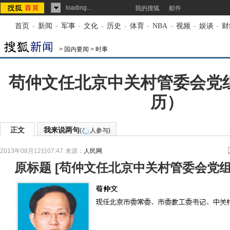
loading...
我的搜狐
邮件
首页
-
新闻
-
军事
-
文化
-
历史
-
体育
-
NBA
-
视频
-
娱谈
-
财
>
国内要闻
>
时事
苟仲文任北京中关村管委会党
历）
正文
我来说两句
(
人参与)
2013年08月12日07:47
来源：
人民网
原标题
[
苟仲文任北京中关村管委会党组