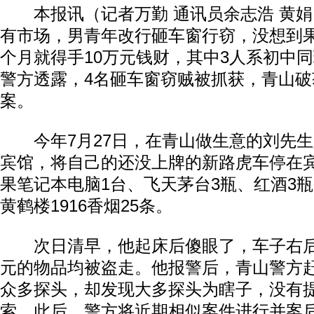
本报讯（记者万勤 通讯员余志浩 黄娟
有市场，男青年改行砸车窗行窃，没想到果
个月就得手10万元钱财，其中3人系初中
警方透露，4名砸车窗窃贼被抓获，青山
案。
今年7月27日，在青山做生意的刘先生
宾馆，将自己的还没上牌的新路虎车停在
果笔记本电脑1台、飞天茅台3瓶、红酒3
黄鹤楼1916香烟25条。
次日清早，他起床后傻眼了，车子右后
元的物品均被盗走。他报警后，青山警方
众多探头，却发现大多探头为瞎子，没有
索。此后，警方将近期相似案件进行并案后