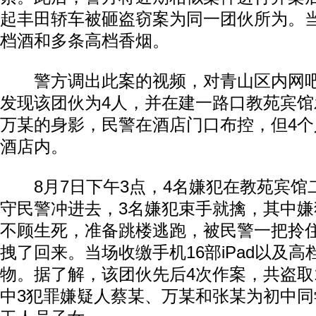
起丰田轿车被砸盗窃案为同一团伙所为。
档酒和多条高档香烟。
警方调出此案的视频，对青山区内网吧
发现该团伙为4人，并在建一路口教苑宾
万某的身影，民警在酒店门口布控，但4
酒店内。
8月7日下午3点，4名嫌犯在教苑宾馆
守民警冲进去，3名嫌犯束手就擒，其中
不顾生死，准备跳楼逃跑，被民警一把拎
拽了回来。当场收缴手机16部iPad以及
物。据了解，该团伙先后4次作案，共盗取
中3犯罪嫌疑人蔡某、万某和张某为初中同