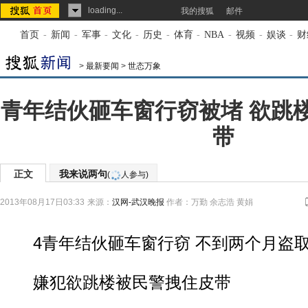
loading...
我的搜狐
邮件
首页
-
新闻
-
军事
-
文化
-
历史
-
体育
-
NBA
-
视频
-
娱谈
-
财
>
最新要闻
>
世态万象
青年结伙砸车窗行窃被堵 欲跳
带
正文
我来说两句
(
人参与)
2013年08月17日03:33
来源：
汉网-武汉晚报
作者：万勤 余志浩 黄娟
4青年结伙砸车窗行窃 不到两个月盗取
嫌犯欲跳楼被民警拽住皮带