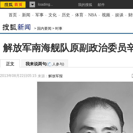
loading...
我的搜狐
邮件
首页
-
新闻
-
军事
-
文化
-
历史
-
体育
-
NBA
-
视频
-
娱谈
-
财
>
国内要闻
>
时事
解放军南海舰队原副政治委员辛
正文
我来说两句
(
人参与)
2013年08月22日05:15
来源：
解放军报