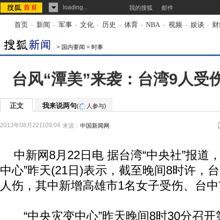
loading...
我的搜狐
邮件
首页
-
新闻
-
军事
-
文化
-
历史
-
体育
-
NBA
-
视频
-
娱谈
-
财
>
国内要闻
>
时事
台风“潭美”来袭：台湾9人受伤
正文
我来说两句
(
人参与)
2013年08月22日09:04
来源：
中国新闻网
中新网8月22日电 据台湾“中央社”报道
中心”昨天(21日)表示，截至晚间8时许，
人伤，其中新增高雄市1名女子受伤、台中
“中央灾变中心”昨天晚间8时30分召开