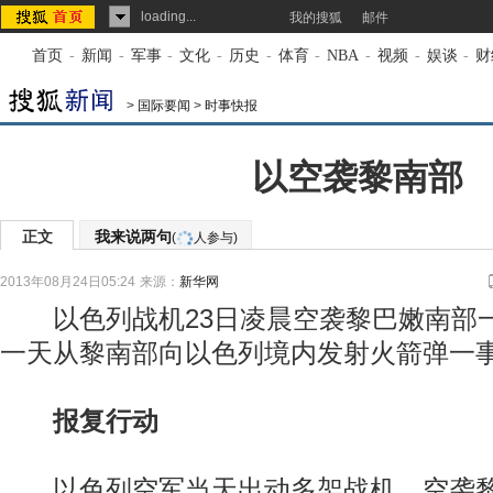
loading...
我的搜狐
邮件
首页
-
新闻
-
军事
-
文化
-
历史
-
体育
-
NBA
-
视频
-
娱谈
-
财
>
国际要闻
>
时事快报
以空袭黎南部
正文
我来说两句
(
人参与)
2013年08月24日05:24
来源：
新华网
以色列战机23日凌晨空袭黎巴嫩南部
一天从黎南部向以色列境内发射火箭弹一
报复行动
以色列空军当天出动多架战机，空袭黎