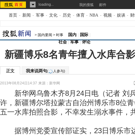
loading...
我的搜狐
邮件
首页
-
新闻
-
军事
-
文化
-
历史
-
体育
-
NBA
-
视频
-
娱谈
-
财
国内
|
国际
|
>
国内要闻
>
时事
社会
|
军事
|
评论
新疆博乐8名青年擅入水库合影
正文
我来说两句
(
人参与)
2013年08月24日14:37
来源：
新华网
新华网乌鲁木齐8月24日电（记者 刘兵）
许，新疆博尔塔拉蒙古自治州博乐市8位
五一水库拍照合影，不幸发生溺水事件，共
据博州党委宣传部证实，23日博乐市达