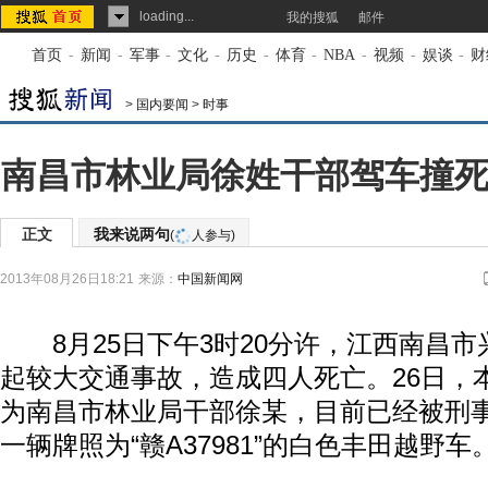
loading...
我的搜狐
邮件
首页
-
新闻
-
军事
-
文化
-
历史
-
体育
-
NBA
-
视频
-
娱谈
-
财
>
国内要闻
>
时事
南昌市林业局徐姓干部驾车撞死
正文
我来说两句
(
人参与)
2013年08月26日18:21
来源：
中国新闻网
8月25日下午3时20分许，江西南昌市
起较大交通事故，造成四人死亡。26日，
为南昌市林业局干部徐某，目前已经被刑
一辆牌照为“赣A37981”的白色丰田越野车