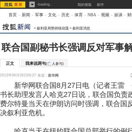
loading...
我的搜狐
邮件
首页
-
新闻
-
军事
-
文化
-
历史
-
体育
-
NBA
-
视频
-
娱谈
-
财
>
叙利亚局势持续动荡
>
叙利亚消息
联合国副秘书长强调反对军事
正文
我来说两句
(
人参与)
2013年08月28日06:27
来源：
新华网
新华网联合国8月27日电（记者王雷 
书长助理发言人哈克27日说，联合国负责
费尔特曼当天在伊朗访问时强调，联合国
决叙利亚危机。
哈克当天在纽约联合国总部举行的例行