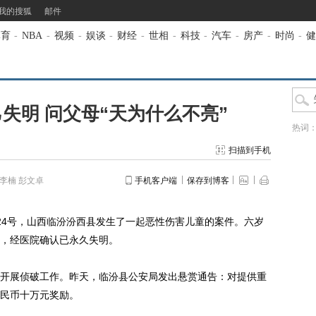
我的搜狐
邮件
体育
-
NBA
-
视频
-
娱谈
-
财经
-
世相
-
科技
-
汽车
-
房产
-
时尚
-
健
失明 问父母“天为什么不亮”
热词
扫描到手机
李楠 彭文卓
手机客户端
保存到博客
4号，山西临汾汾西县发生了一起恶性伤害儿童的案件。六岁
，经医院确认已永久失明。
展侦破工作。昨天，临汾县公安局发出悬赏通告：对提供重
民币十万元奖励。