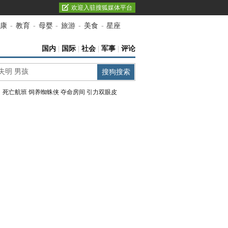
欢迎入驻搜狐媒体平台
康
-
教育
-
母婴
-
旅游
-
美食
-
星座
国内
|
国际
|
社会
|
军事
|
评论
：
死亡航班
饲养蜘蛛侠
夺命房间
引力双眼皮