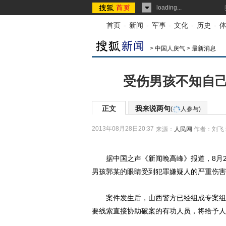
loading...
首页
-
新闻
-
军事
-
文化
-
历史
-
>
中国人戾气
>
最新消息
受伤男孩不知自己
正文
我来说两句
(
人参与)
2013年08月28日20:37
来源：
人民网
作者：刘飞 
据中国之声《新闻晚高峰》报道，8月2
男孩郭某的眼睛受到犯罪嫌疑人的严重伤害
案件发生后，山西警方已经组成专案组开
要线索直接协助破案的有功人员，将给予人