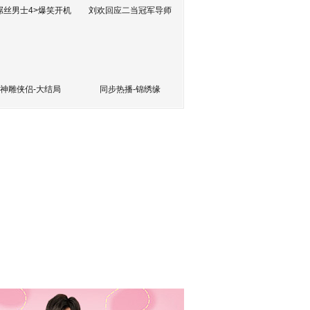
屌丝男士4>爆笑开机
刘欢回应二当冠军导师
神雕侠侣-大结局
同步热播-锦绣缘