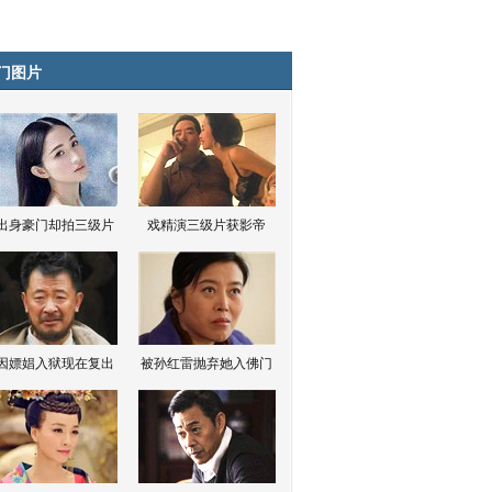
门图片
出身豪门却拍三级片
戏精演三级片获影帝
因嫖娼入狱现在复出
被孙红雷抛弃她入佛门