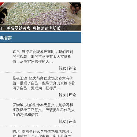
博推荐
袁岳
当浮层化现象严重时，我们遇到
的挑战是，出的主意没有太大实操价
值，从事实际操作的人…
转发
|
评论
足夜王涛
恒大与拜仁这场比赛太有价
值，展现了自己，也终于真刀真枪下看
清了自己，更成为一把标尺…
转发
|
评论
罗崇敏
人的生命本无意义，是学习和
实践赋予了它意义。应该把学习作为人
生的习惯和信仰。
转发
|
评论
陆琪
幸福是什么？当你功成名就时，
发现成功不会让你幸福，和人分享才