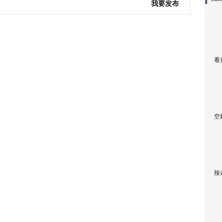
我要发布
看
空
辣