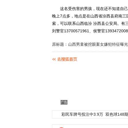
这名受伤害的男孩，现在还不知道自己失明
晚上7点多，地点是在山西省汾西县府南三
索，可以联系山西临汾 汾西县公安局。有三个
刘警官13700571961、侯警官13934720
原标题：山西男童被挖眼案女嫌犯特征曝光
广告
彩民车牌号投注中3.9万
双色球148期