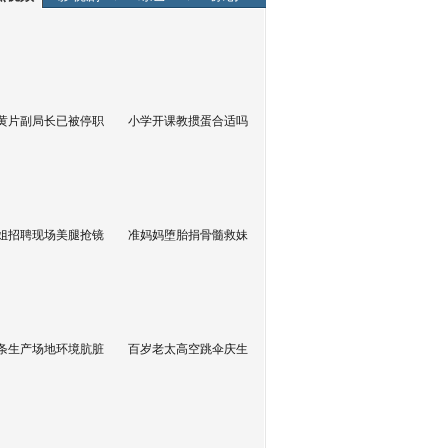
黄片副局长已被停职
小学开课教掼蛋合适吗
姐招聘现场美腿抢镜
准妈妈堕胎捐骨髓救妹
条生产场地环境肮脏
百岁老太高空跳伞庆生