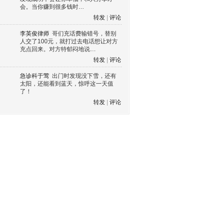
会。当你赚到很多钱时…
转发
|
评论
李英俊律师
哥们充话费输错号，替别
人交了100元，就打过去电话想让对方
充点回来。对方特郁闷地说…
转发
|
评论
急诊科于莺
出门时发现没下雪，还有
太阳，还能看到蓝天，惊呼这一天值
了！
转发
|
评论