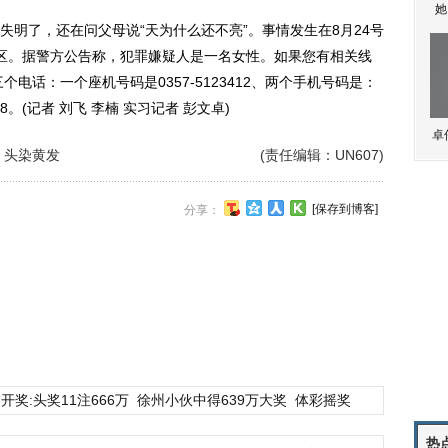
她
了，还在问父母说“天为什么还不亮”。事情发生在8月24号
区。据警方公告称，犯罪嫌疑人是一名女性。如果您有相关线
电话：一个座机号码是0357-5123412、两个手机号码是：
088。(记者 刘飞 李楠 实习记者 彭文卓)
卓
 头染黄发
(责任编辑：UN607)
[保存到博客]
分享：
开奖:头奖11注666万
徐州小伙中得639万大奖
体彩摇奖
热