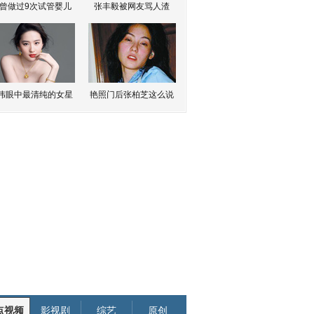
曾做过9次试管婴儿
张丰毅被网友骂人渣
伟眼中最清纯的女星
艳照门后张柏芝这么说
点视频
影视剧
综艺
原创