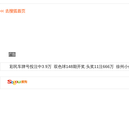
广告
彩民车牌号投注中3.9万
双色球148期开奖:头奖11注666万
徐州小