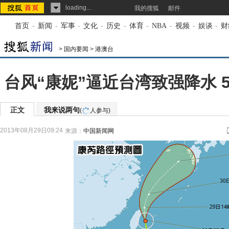
loading...
我的搜狐
邮件
首页
-
新闻
-
军事
-
文化
-
历史
-
体育
-
NBA
-
视频
-
娱谈
-
财
>
国内要闻
>
港澳台
台风“康妮”逼近台湾致强降水 
正文
我来说两句
(
人参与)
2013年08月29日09:24
来源：
中国新闻网