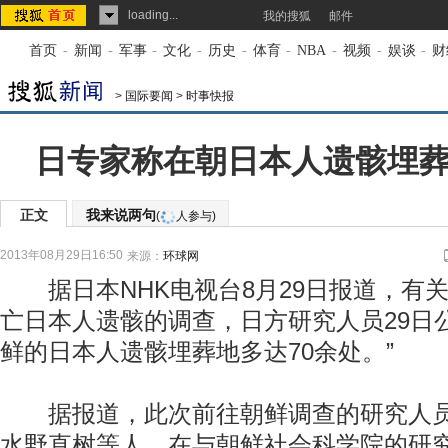
loading...
我的搜狐
邮件
首页
-
新闻
-
军事
-
文化
-
历史
-
体育
-
NBA
-
视频
-
娱谈
-
财
>
国际要闻
>
时事快报
日专家称在朝日本人遗骸埋葬
正文
我来说两句
(
人参与)
2013年08月29日16:50
来源：
环球网
据日本NHK电视台8月29日报道，有关
亡日本人遗骸的调查，日方研究人员29日
鲜的日本人遗骸埋葬地多达70余处。”
据报道，此次前往朝鲜调查的研究人员
水野直树等人，在与朝鲜社会科学院的研