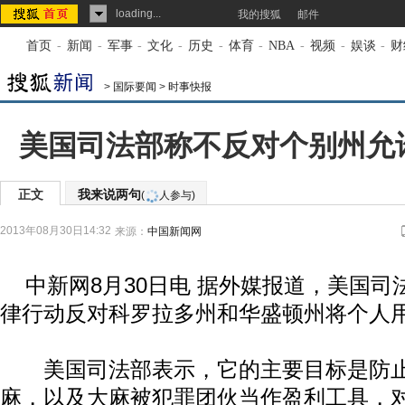
loading...
我的搜狐
邮件
首页
-
新闻
-
军事
-
文化
-
历史
-
体育
-
NBA
-
视频
-
娱谈
-
财
>
国际要闻
>
时事快报
美国司法部称不反对个别州允
正文
我来说两句
(
人参与)
2013年08月30日14:32
来源：
中国新闻网
中新网8月30日电 据外媒报道，美国司
律行动反对科罗拉多州和华盛顿州将个人
美国司法部表示，它的主要目标是防止
麻，以及大麻被犯罪团伙当作盈利工具，