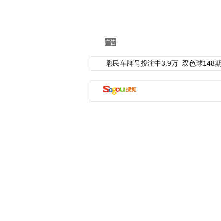
广告
彩民车牌号投注中3.9万
双色球148期