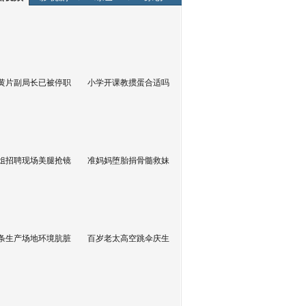
黄片副局长已被停职
小学开课教掼蛋合适吗
姐招聘现场美腿抢镜
准妈妈堕胎捐骨髓救妹
条生产场地环境肮脏
百岁老太高空跳伞庆生