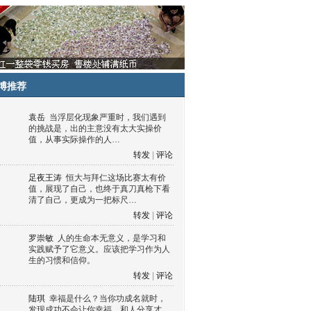
博推荐
袁岳
当浮层化现象严重时，我们遇到
的挑战是，出的主意没有太大实操价
值，从事实际操作的人…
转发
|
评论
足夜王涛
恒大与拜仁这场比赛太有价
值，展现了自己，也终于真刀真枪下看
清了自己，更成为一把标尺…
转发
|
评论
罗崇敏
人的生命本无意义，是学习和
实践赋予了它意义。应该把学习作为人
生的习惯和信仰。
转发
|
评论
陆琪
幸福是什么？当你功成名就时，
发现成功不会让你幸福，和人分享才