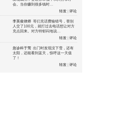
会。当你赚到很多钱时…
转发
|
评论
李英俊律师
哥们充话费输错号，替别
人交了100元，就打过去电话想让对方
充点回来。对方特郁闷地说…
转发
|
评论
急诊科于莺
出门时发现没下雪，还有
太阳，还能看到蓝天，惊呼这一天值
了！
转发
|
评论