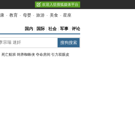
欢迎入驻搜狐媒体平台
康
-
教育
-
母婴
-
旅游
-
美食
-
星座
国内
|
国际
|
社会
|
军事
|
评论
：
死亡航班
饲养蜘蛛侠
夺命房间
引力双眼皮