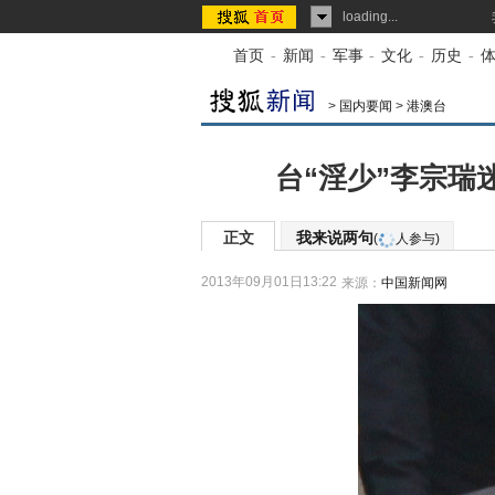
loading...
首页
-
新闻
-
军事
-
文化
-
历史
-
>
国内要闻
>
港澳台
台“淫少”李宗瑞
正文
我来说两句
(
人参与)
2013年09月01日13:22
来源：
中国新闻网