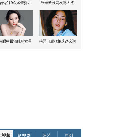
曾做过9次试管婴儿
张丰毅被网友骂人渣
伟眼中最清纯的女星
艳照门后张柏芝这么说
点视频
影视剧
综艺
原创