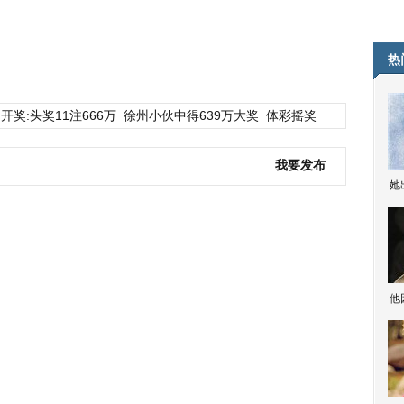
热
开奖:头奖11注666万
徐州小伙中得639万大奖
体彩摇奖
我要发布
她
他