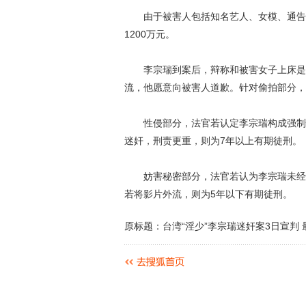
由于被害人包括知名艺人、女模、通告艺人
1200万元。
李宗瑞到案后，辩称和被害女子上床是双
流，他愿意向被害人道歉。针对偷拍部分，他
性侵部分，法官若认定李宗瑞构成强制性
迷奸，刑责更重，则为7年以上有期徒刑。
妨害秘密部分，法官若认为李宗瑞未经被
若将影片外流，则为5年以下有期徒刑。
原标题：台湾“淫少”李宗瑞迷奸案3日宣判 最