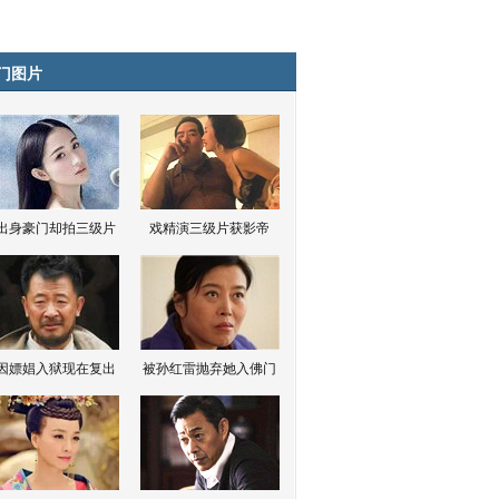
门图片
出身豪门却拍三级片
戏精演三级片获影帝
因嫖娼入狱现在复出
被孙红雷抛弃她入佛门