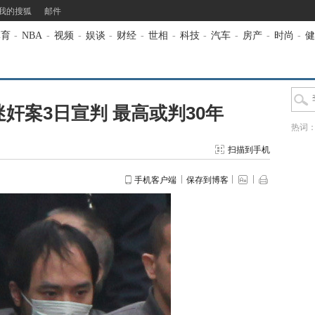
我的搜狐
邮件
体育
-
NBA
-
视频
-
娱谈
-
财经
-
世相
-
科技
-
汽车
-
房产
-
时尚
-
健
迷奸案3日宣判 最高或判30年
热词
扫描到手机
手机客户端
保存到博客