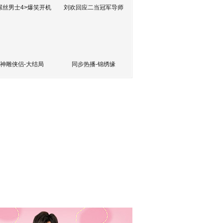
屌丝男士4>爆笑开机
刘欢回应二当冠军导师
神雕侠侣-大结局
同步热播-锦绣缘