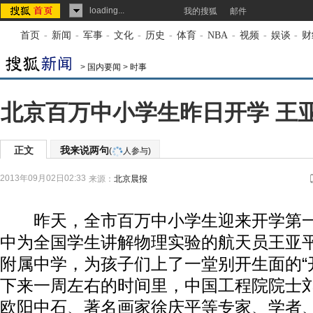
loading...
我的搜狐
邮件
首页
-
新闻
-
军事
-
文化
-
历史
-
体育
-
NBA
-
视频
-
娱谈
-
财
>
国内要闻
>
时事
北京百万中小学生昨日开学 王
正文
我来说两句
(
人参与)
2013年09月02日02:33
来源：
北京晨报
昨天，全市百万中小学生迎来开学第一
中为全国学生讲解物理实验的航天员王亚
附属中学，为孩子们上了一堂别开生面的“
下来一周左右的时间里，中国工程院院士
欧阳中石、著名画家徐庆平等专家、学者、