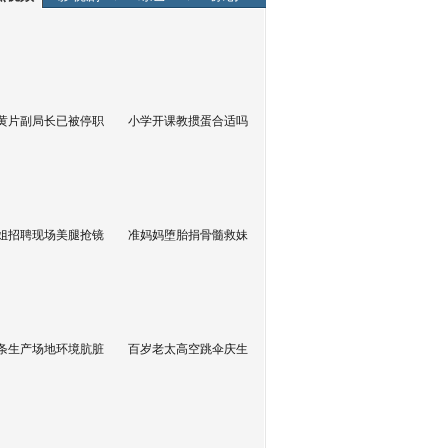
黄片副局长已被停职
小学开课教掼蛋合适吗
姐招聘现场美腿抢镜
准妈妈堕胎捐骨髓救妹
条生产场地环境肮脏
百岁老太高空跳伞庆生