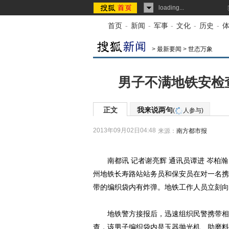
loading...
首页
-
新闻
-
军事
-
文化
-
历史
-
>
最新要闻
>
世态万象
男子不满地铁安检
正文
我来说两句
(
人参与)
2013年09月02日04:48
来源：
南方都市报
南都讯 记者谢亮辉 通讯员谭进 岑柏瀚 
州地铁长寿路站站务员和保安员在对一名携
带的编织袋内有炸弹。地铁工作人员立刻向
地铁警方接报后，迅速组织民警携带相关
查，该男子编织袋内是玉器抛光机、助磨料