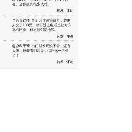
会。当你赚到很多钱时…
转发
|
评论
李英俊律师
哥们充话费输错号，替别
人交了100元，就打过去电话想让对方
充点回来。对方特郁闷地说…
转发
|
评论
急诊科于莺
出门时发现没下雪，还有
太阳，还能看到蓝天，惊呼这一天值
了！
转发
|
评论