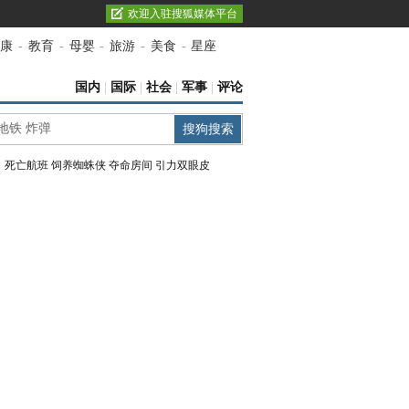
欢迎入驻搜狐媒体平台
康
-
教育
-
母婴
-
旅游
-
美食
-
星座
国内
|
国际
|
社会
|
军事
|
评论
：
死亡航班
饲养蜘蛛侠
夺命房间
引力双眼皮