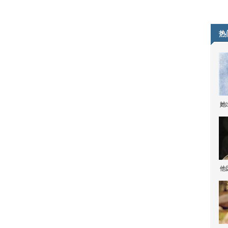
热
她
他