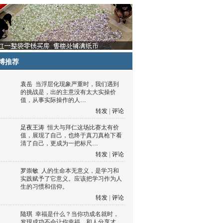
博推荐
袁岳
当浮层化现象严重时，我们遇到
的挑战是，出的主意没有太大实操价
值，从事实际操作的人…
转发
|
评论
足夜王涛
恒大与拜仁这场比赛太有价
值，展现了自己，也终于真刀真枪下看
清了自己，更成为一把标尺…
转发
|
评论
罗崇敏
人的生命本无意义，是学习和
实践赋予了它意义。应该把学习作为人
生的习惯和信仰。
转发
|
评论
陆琪
幸福是什么？当你功成名就时，
发现成功不会让你幸福，和人分享才