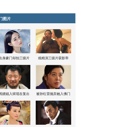
门图片
出身豪门却拍三级片
戏精演三级片获影帝
因嫖娼入狱现在复出
被孙红雷抛弃她入佛门