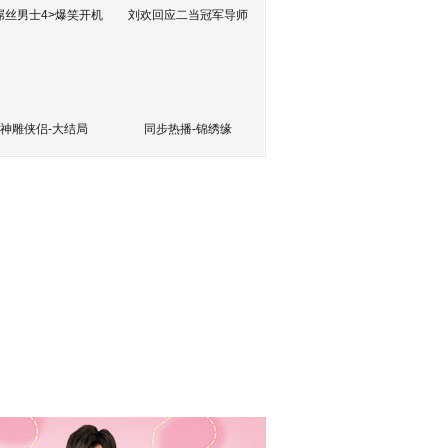
屌丝男士4>爆笑开机
刘欢回应二当冠军导师
神雕侠侣-大结局
同步热播-锦绣缘