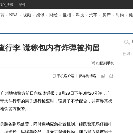
我的搜狐
邮件
体育
-
NBA
-
视频
-
娱谈
-
财经
-
世相
-
科技
-
汽车
-
房产
-
时尚
-
健
查行李 谎称包内有炸弹被拘留
热词
扫描到手机
手机客户端
保存到博客
广州地铁警方前日向媒体通报：8月29日下午3时20分许，广
带大件行李的男子进行检查时，该男子不予配合，并声称其携
地铁警方报警。
装备到场处置，同时启动应急处置机制。经民警现场仔细排
、抛光粉、玛瑙等物品，并无可疑爆炸物。随后警方将该男子