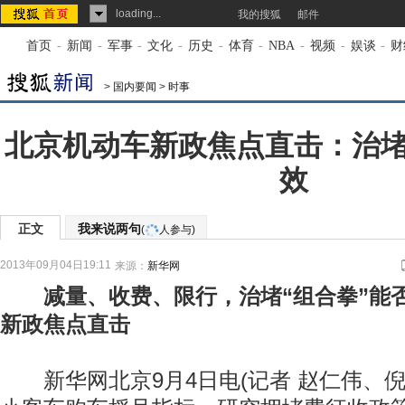
loading...
我的搜狐
邮件
首页
-
新闻
-
军事
-
文化
-
历史
-
体育
-
NBA
-
视频
-
娱谈
-
财
>
国内要闻
>
时事
北京机动车新政焦点直击：治
效
正文
我来说两句
(
人参与)
2013年09月04日19:11
来源：
新华网
减量、收费、限行，治堵“组合拳”能
新政焦点直击
新华网北京9月4日电(记者 赵仁伟、倪