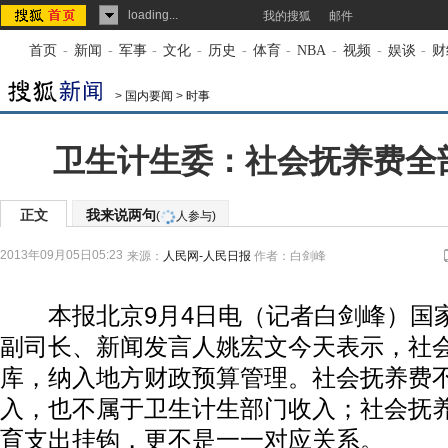
loading...
我的搜狐
邮件
首页
-
新闻
-
军事
-
文化
-
历史
-
体育
-
NBA
-
视频
-
娱谈
-
财
>
国内要闻
>
时事
卫生计生委：社会抚养费全
正文
我来说两句
(
人参与)
2013年09月05日05:23
来源：
人民网-人民日报
作者：白剑峰
本报北京9月4日电（记者白剑峰）国
副司长、新闻发言人姚宏文今天表示，社
库，纳入地方财政预算管理。社会抚养费
入，也不属于卫生计生部门收入；社会抚
育支出挂钩，更不是一一对应关系。