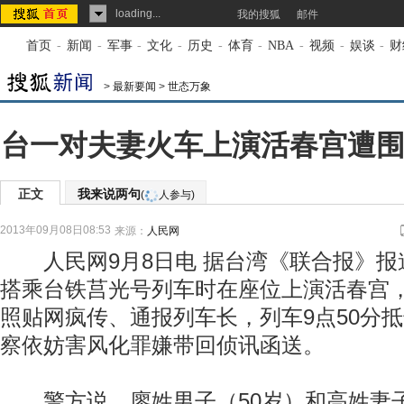
loading...
我的搜狐
邮件
首页
-
新闻
-
军事
-
文化
-
历史
-
体育
-
NBA
-
视频
-
娱谈
-
财
>
最新要闻
>
世态万象
台一对夫妻火车上演活春宫遭围
正文
我来说两句
(
人参与)
2013年09月08日08:53
来源：
人民网
人民网9月8日电 据台湾《联合报》报
搭乘台铁莒光号列车时在座位上演活春宫
照贴网疯传、通报列车长，列车9点50分
察依妨害风化罪嫌带回侦讯函送。
警方说，廖姓男子（50岁）和高姓妻子