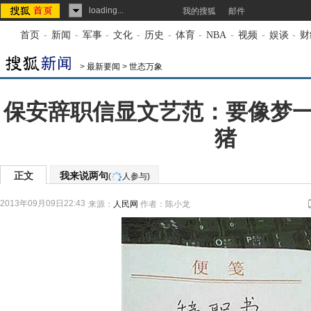
loading...
我的搜狐
邮件
首页
-
新闻
-
军事
-
文化
-
历史
-
体育
-
NBA
-
视频
-
娱谈
-
财
>
最新要闻
>
世态万象
保安辞职信显文艺范：要像梦
猪
正文
我来说两句
(
人参与)
2013年09月09日22:43
来源：
人民网
作者：陈小龙