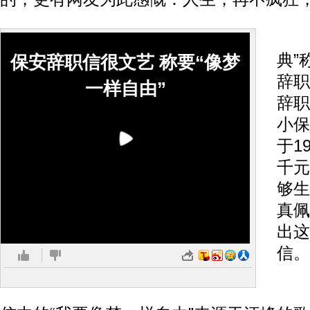
据
典”
保安辞职信很文艺 称要“像梦
辞职
一样自由”
辞职
小保
于1
千元
够生
真佩
出这
信。
据