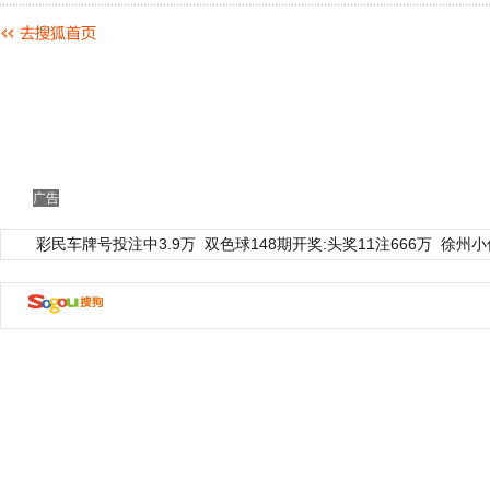
广告
彩民车牌号投注中3.9万
双色球148期开奖:头奖11注666万
徐州小