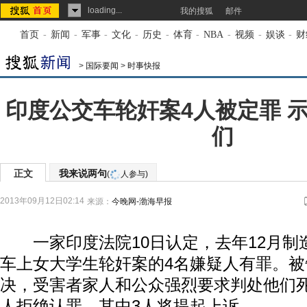
loading...
我的搜狐
邮件
首页
-
新闻
-
军事
-
文化
-
历史
-
体育
-
NBA
-
视频
-
娱谈
-
财
>
国际要闻
>
时事快报
印度公交车轮奸案4人被定罪 
们
正文
我来说两句
(
人参与)
2013年09月12日02:14
来源：
今晚网-渤海早报
一家印度法院10日认定，去年12月制
车上女大学生轮奸案的4名嫌疑人有罪。
决，受害者家人和公众强烈要求判处他们
人拒绝认罪，其中3人将提起上诉。