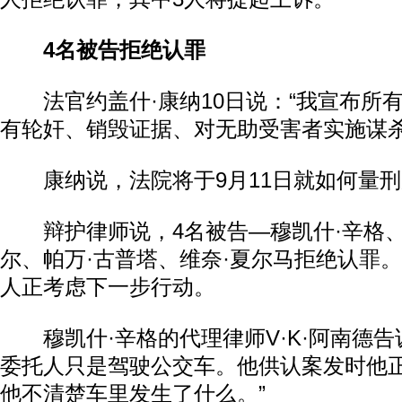
4名被告拒绝认罪
法官约盖什·康纳10日说：“我宣布所
有轮奸、销毁证据、对无助受害者实施谋杀
康纳说，法院将于9月11日就如何量刑
辩护律师说，4名被告—穆凯什·辛格、
尔、帕万·古普塔、维奈·夏尔马拒绝认罪。
人正考虑下一步行动。
穆凯什·辛格的代理律师V·K·阿南德告
委托人只是驾驶公交车。他供认案发时他
他不清楚车里发生了什么。”