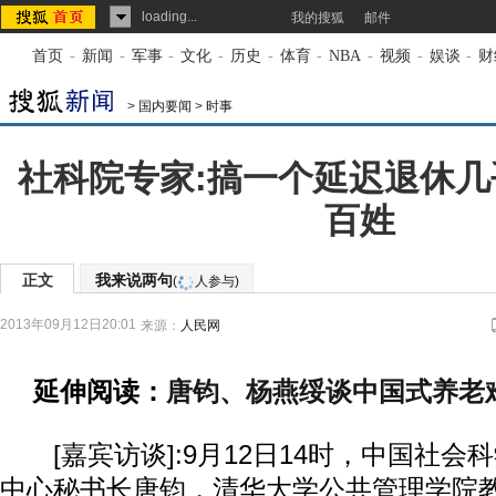
loading...
我的搜狐
邮件
首页
-
新闻
-
军事
-
文化
-
历史
-
体育
-
NBA
-
视频
-
娱谈
-
财
>
国内要闻
>
时事
社科院专家:搞一个延迟退休
百姓
正文
我来说两句
(
人参与)
2013年09月12日20:01
来源：
人民网
延伸阅读：
唐钧、杨燕绥谈中国式养老
[嘉宾访谈]:9月12日14时，中国社会
中心秘书长唐钧，清华大学公共管理学院