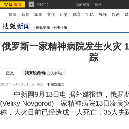
loading...
我的搜狐
邮件
首页
-
新闻
-
军事
-
文化
-
历史
-
体育
-
NBA
-
视频
-
娱谈
-
财
>
国际要闻
>
时事快报
俄罗斯一家精神病院发生火灾 1
踪
正文
我来说两句
(
人参与)
2013年09月13日13:20
来源：
中国新闻网
中新网9月13日电 据外媒报道，俄罗
(Veliky Novgorod)一家精神病院13
称，大火目前已经造成一人死亡，35人失