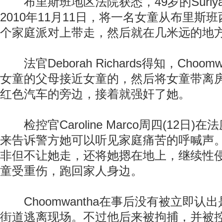
布里斯班地区法院获悉，49岁的Suriya C
2010年11月11日，将一名女童从布里斯班西部S
个家庭派对上带走，然后就在几米远的地
法官Deborah Richards得知，Choom
女童的父母接近女童的，然后将女童带离
红色汽车的旁边，接着就强奸了她。
检控官Caroline Marco周四(12日)
来告诉警方她可以听见家庭痛苦的呼喊声。但C
非但不让她走，还将她摁在地上，继续性
童受重伤，跑回家人身边。
Choomwantha在事后没有被立即认
街道逃离现场。不过他后来被拘捕，并被