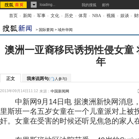
loading...
我的搜狐
邮件
首页
-
新闻
-
军事
-
文化
-
历史
-
体育
-
NBA
-
视频
-
娱谈
-
财
>
国际要闻
>
域外华闻
澳洲一亚裔移民诱拐性侵女童 
年
正文
我来说两句
(
人参与)
2013年09月14日11:12
来源：
中国新闻网
中新网9月14日电 据澳洲新快网消息
里斯班一名五岁女童在一个儿童派对上被
奸。女童在受害的时候还听见焦急的家人