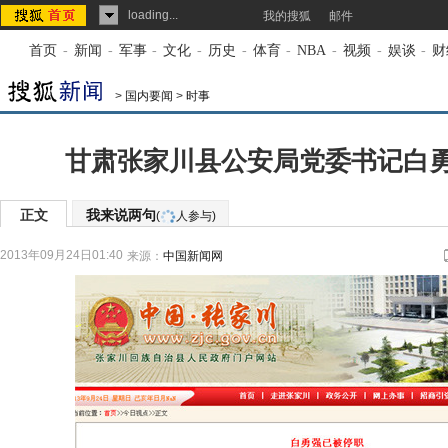
loading...
我的搜狐
邮件
首页
-
新闻
-
军事
-
文化
-
历史
-
体育
-
NBA
-
视频
-
娱谈
-
财
>
国内要闻
>
时事
甘肃张家川县公安局党委书记白
正文
我来说两句
(
人参与)
2013年09月24日01:40
来源：
中国新闻网