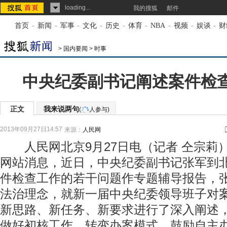
loading...
我的搜狐
邮件
首页
-
新闻
-
军事
-
文化
-
历史
-
体育
-
NBA
-
视频
-
娱谈
-
财
>
国内要闻
>
时事
中央纪委副书记阐述案件检
正文
我来说两句
(
人参与)
2013年09月27日14:57
来源：
人民网
人民网北京9月27日电（记者 仝宗莉
网站消息，近日，中央纪委副书记张军到
件检查工作的若干问题作专题辅导报告，
法治理念，就新一届中央纪委领导班子对
新思路、新任务、新要求进行了深入阐述
做好初核工作、转变办案模式、鼓励自主