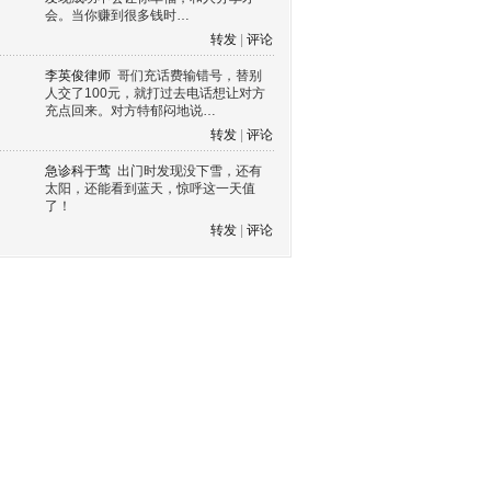
会。当你赚到很多钱时…
转发
|
评论
李英俊律师
哥们充话费输错号，替别
人交了100元，就打过去电话想让对方
充点回来。对方特郁闷地说…
转发
|
评论
急诊科于莺
出门时发现没下雪，还有
太阳，还能看到蓝天，惊呼这一天值
了！
转发
|
评论