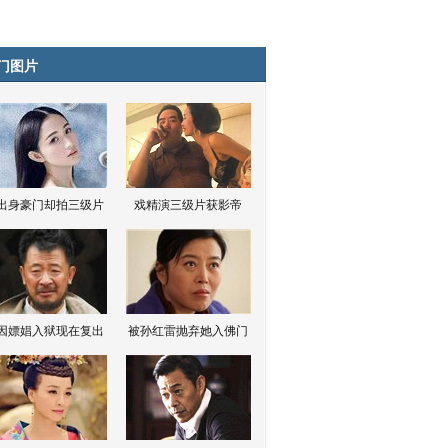
门图片
出身豪门却拍三级片
戏精演三级片获影帝
因嫖娼入狱现在复出
被孙红雷抛弃她入佛门