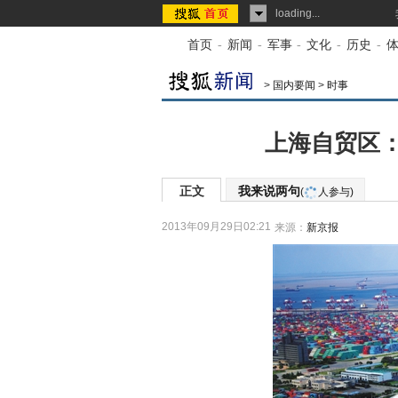
loading...
首页
-
新闻
-
军事
-
文化
-
历史
-
>
国内要闻
>
时事
上海自贸区：
正文
我来说两句
(
人参与)
2013年09月29日02:21
来源：
新京报