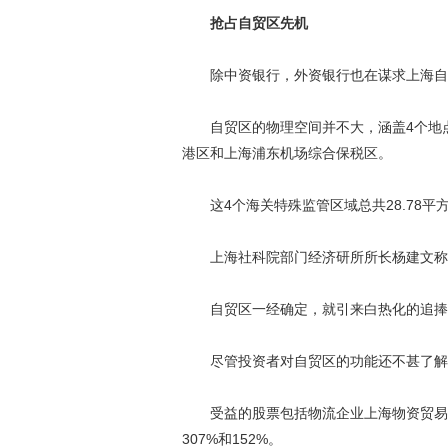
抢占自贸区先机
除中资银行，外资银行也在谋求上海自
自贸区的物理空间并不大，涵盖4个地点
港区和上海浦东机场综合保税区。
这4个海关特殊监管区域总共28.78平
上海社科院部门经济研所所长杨建文称，
自贸区一经确定，就引来白热化的追捧
尽管投资者对自贸区的功能还不甚了解
受益的股票包括物流企业上海物资贸易公
307%和152%。