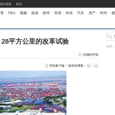
我的搜狐
邮件
体育
-
NBA
-
视频
-
娱谈
-
财经
-
世相
-
科技
-
汽车
-
房产
-
时尚
-
健
28平方公里的改革试验
热词
扫描到手机
手机客户端
保存到博客