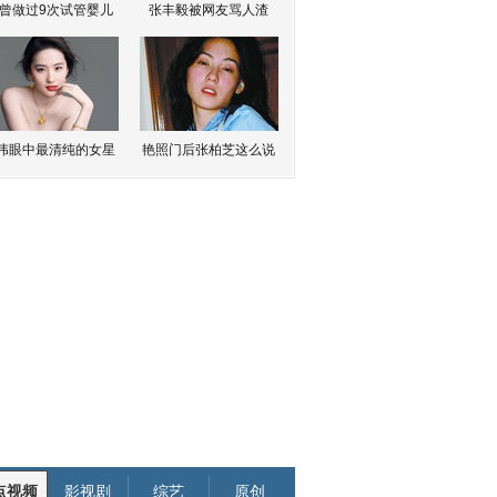
曾做过9次试管婴儿
张丰毅被网友骂人渣
伟眼中最清纯的女星
艳照门后张柏芝这么说
点视频
影视剧
综艺
原创