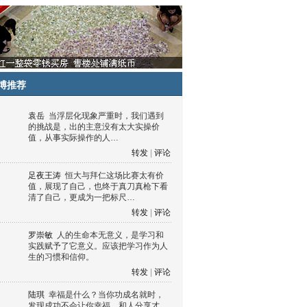
博推荐
袁岳
当浮层化现象严重时，我们遇到
的挑战是，出的主意没有太大实操价
值，从事实际操作的人…
转发
|
评论
足夜王涛
恒大与拜仁这场比赛太有价
值，展现了自己，也终于真刀真枪下看
清了自己，更成为一把标尺…
转发
|
评论
罗崇敏
人的生命本无意义，是学习和
实践赋予了它意义。应该把学习作为人
生的习惯和信仰。
转发
|
评论
陆琪
幸福是什么？当你功成名就时，
发现成功不会让你幸福，和人分享才