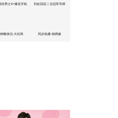
屌丝男士4>爆笑开机
刘欢回应二当冠军导师
神雕侠侣-大结局
同步热播-锦绣缘