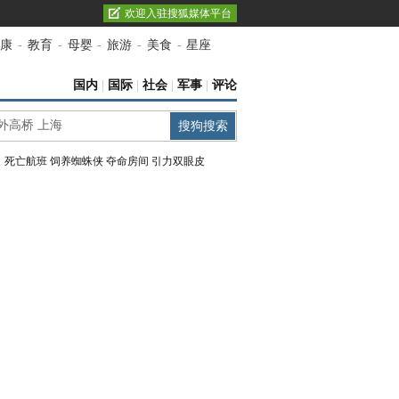
欢迎入驻搜狐媒体平台
康
-
教育
-
母婴
-
旅游
-
美食
-
星座
国内
|
国际
|
社会
|
军事
|
评论
：
死亡航班
饲养蜘蛛侠
夺命房间
引力双眼皮