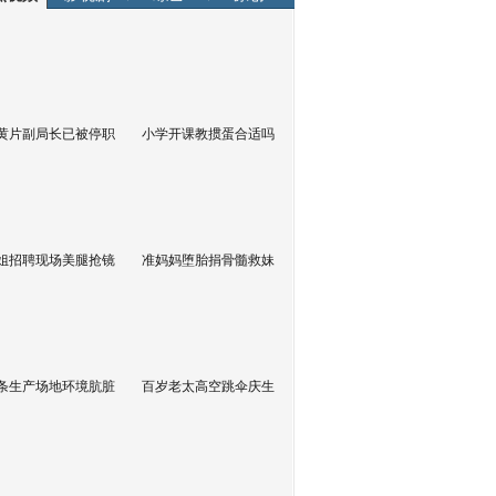
黄片副局长已被停职
小学开课教掼蛋合适吗
姐招聘现场美腿抢镜
准妈妈堕胎捐骨髓救妹
条生产场地环境肮脏
百岁老太高空跳伞庆生