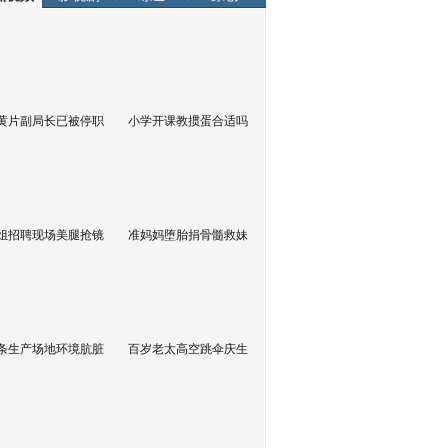
黄片副局长已被停职
小学开课教掼蛋合适吗
姐招聘现场美腿抢镜
准妈妈堕胎捐骨髓救妹
条生产场地环境肮脏
百岁老太高空跳伞庆生