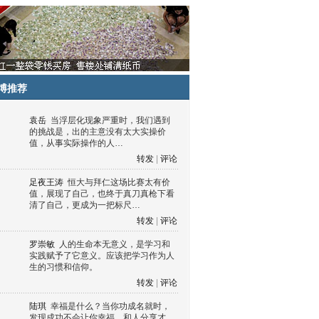
博推荐
袁岳
当浮层化现象严重时，我们遇到
的挑战是，出的主意没有太大实操价
值，从事实际操作的人…
转发
|
评论
足夜王涛
恒大与拜仁这场比赛太有价
值，展现了自己，也终于真刀真枪下看
清了自己，更成为一把标尺…
转发
|
评论
罗崇敏
人的生命本无意义，是学习和
实践赋予了它意义。应该把学习作为人
生的习惯和信仰。
转发
|
评论
陆琪
幸福是什么？当你功成名就时，
发现成功不会让你幸福，和人分享才