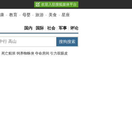
欢迎入驻搜狐媒体平台
康
-
教育
-
母婴
-
旅游
-
美食
-
星座
国内
|
国际
|
社会
|
军事
|
评论
：
死亡航班
饲养蜘蛛侠
夺命房间
引力双眼皮