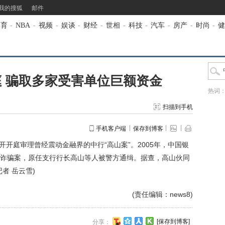
我的搜狐
邮件
体育
-
NBA
-
视频
-
娱谈
-
财经
-
世相
-
科技
-
汽车
-
房产
-
时尚
-
健
庭 骗取多家受害单位巨额资金
热词
扫描到手机
手机客户端
保存到博客
开开庭审理曾经震动金融界的中行“高山案”。2005年，中国银
诈骗案，原任支行行长高山等人被警方通缉。据查，高山伙同
者 岳云雪)
(责任编辑：news8)
[保存到博客]
分享：