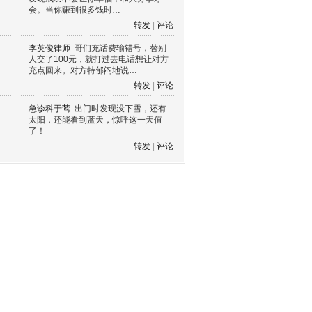
会。当你赚到很多钱时…
转发
|
评论
李英俊律师
哥们充话费输错号，替别
人交了100元，就打过去电话想让对方
充点回来。对方特郁闷地说…
转发
|
评论
急诊科于莺
出门时发现没下雪，还有
太阳，还能看到蓝天，惊呼这一天值
了！
转发
|
评论