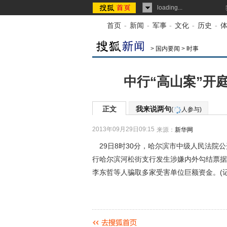
loading...
首页
-
新闻
-
军事
-
文化
-
历史
-
>
国内要闻
>
时事
中行“高山案”开
正文
我来说两句
(
人参与)
2013年09月29日09:15
来源：
新华网
29日8时30分，哈尔滨市中级人民法院公
行哈尔滨河松街支行发生涉嫌内外勾结票据
李东哲等人骗取多家受害单位巨额资金。(记