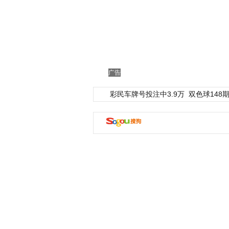
广告
彩民车牌号投注中3.9万
双色球148期