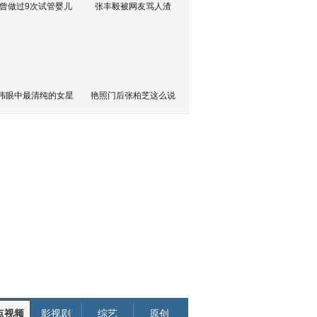
曾做过9次试管婴儿
张丰毅被网友骂人渣
伟眼中最清纯的女星
艳照门后张柏芝这么说
点视频
影视剧
综艺
原创