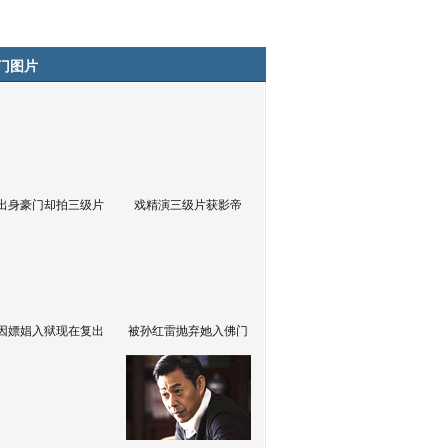
门图片
出身豪门却拍三级片
戏精演三级片获影帝
因嫖娼入狱现在复出
被孙红雷抛弃她入佛门