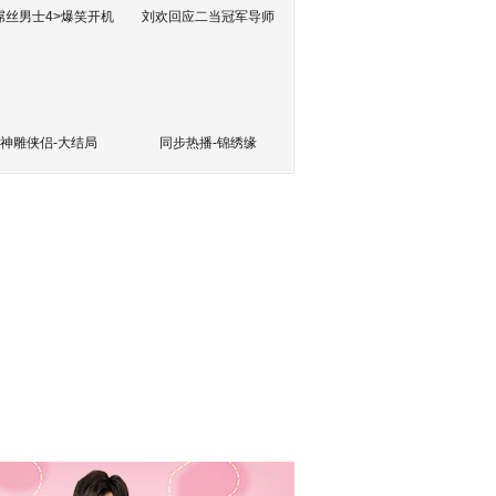
屌丝男士4>爆笑开机
刘欢回应二当冠军导师
神雕侠侣-大结局
同步热播-锦绣缘