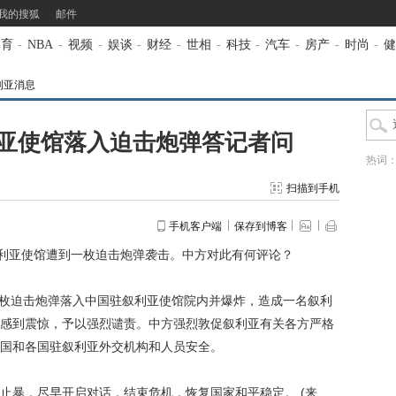
我的搜狐
邮件
体育
-
NBA
-
视频
-
娱谈
-
财经
-
世相
-
科技
-
汽车
-
房产
-
时尚
-
健
利亚消息
亚使馆落入迫击炮弹答记者问
热词
扫描到手机
手机客户端
保存到博客
利亚使馆遭到一枚迫击炮弹袭击。中方对此有何评论？
枚迫击炮弹落入中国驻叙利亚使馆院内并爆炸，造成一名叙利
感到震惊，予以强烈谴责。中方强烈敦促叙利亚有关各方严格
国和各国驻叙利亚外交机构和人员安全。
暴，尽早开启对话，结束危机，恢复国家和平稳定。 (来