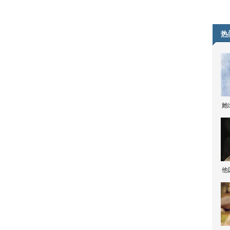
热
她
他