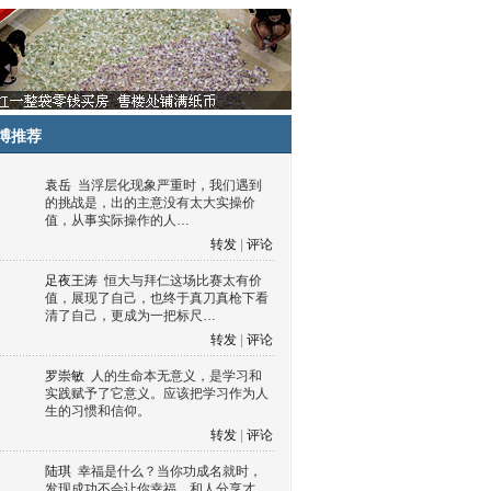
博推荐
袁岳
当浮层化现象严重时，我们遇到
的挑战是，出的主意没有太大实操价
值，从事实际操作的人…
转发
|
评论
足夜王涛
恒大与拜仁这场比赛太有价
值，展现了自己，也终于真刀真枪下看
清了自己，更成为一把标尺…
转发
|
评论
罗崇敏
人的生命本无意义，是学习和
实践赋予了它意义。应该把学习作为人
生的习惯和信仰。
转发
|
评论
陆琪
幸福是什么？当你功成名就时，
发现成功不会让你幸福，和人分享才