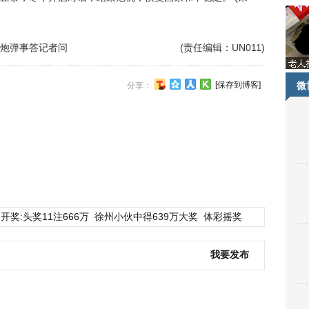
炮弹事答记者问
(责任编辑：UN011)
[保存到博客]
微
分享：
开奖:头奖11注666万
徐州小伙中得639万大奖
体彩摇奖
我要发布