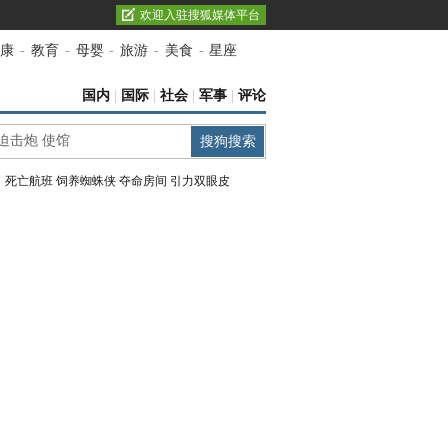
欢迎入驻搜狐媒体平台
康
-
教育
-
母婴
-
旅游
-
美食
-
星座
国内
|
国际
|
社会
|
军事
|
评论
：
死亡航班
饲养蜘蛛侠
夺命房间
引力双眼皮