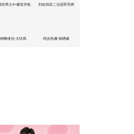
屌丝男士4>爆笑开机
刘欢回应二当冠军导师
神雕侠侣-大结局
同步热播-锦绣缘