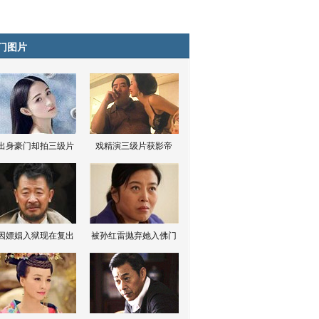
门图片
出身豪门却拍三级片
戏精演三级片获影帝
因嫖娼入狱现在复出
被孙红雷抛弃她入佛门