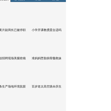
黄片副局长已被停职
小学开课教掼蛋合适吗
姐招聘现场美腿抢镜
准妈妈堕胎捐骨髓救妹
条生产场地环境肮脏
百岁老太高空跳伞庆生