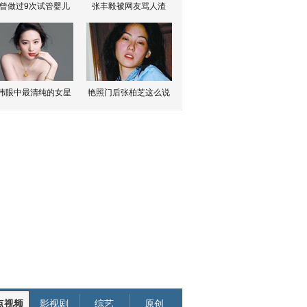
曾做过9次试管婴儿
张丰毅被网友骂人渣
伟眼中最清纯的女星
艳照门后张柏芝这么说
点视频
影视剧
综艺
原创