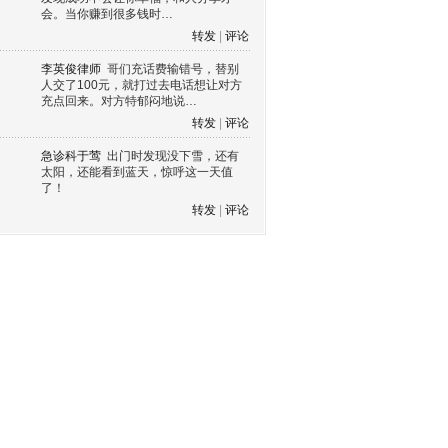
会。当你赚到很多钱时…
转发
|
评论
李英俊律师
哥们充话费输错号，替别
人交了100元，就打过去电话想让对方
充点回来。对方特郁闷地说…
转发
|
评论
急诊科于莺
出门时发现没下雪，还有
太阳，还能看到蓝天，惊呼这一天值
了！
转发
|
评论