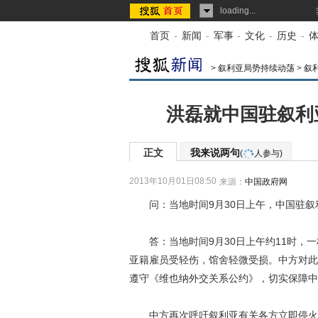
loading...
首页
-
新闻
-
军事
-
文化
-
历史
-
>
叙利亚局势持续动荡
>
叙
洪磊就中国驻叙利
正文
我来说两句
(
人参与)
2013年10月01日08:50
来源：
中国政府网
问：当地时间9月30日上午，中国驻叙
答：当地时间9月30日上午约11时，一
亚籍雇员受轻伤，馆舍轻微受损。中方对此
遵守《维也纳外交关系公约》，切实保障中
中方再次呼吁叙利亚有关各方立即停火止