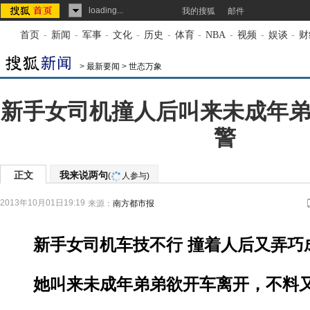
loading...
我的搜狐
邮件
首页
-
新闻
-
军事
-
文化
-
历史
-
体育
-
NBA
-
视频
-
娱谈
-
财
>
最新要闻
>
世态万象
新手女司机撞人后叫来未成年弟
警
正文
我来说两句
(
人参与)
2013年10月01日19:19
来源：
南方都市报
新手女司机车技不行 撞着人后又弄巧
她叫来未成年弟弟欲开车离开，不料