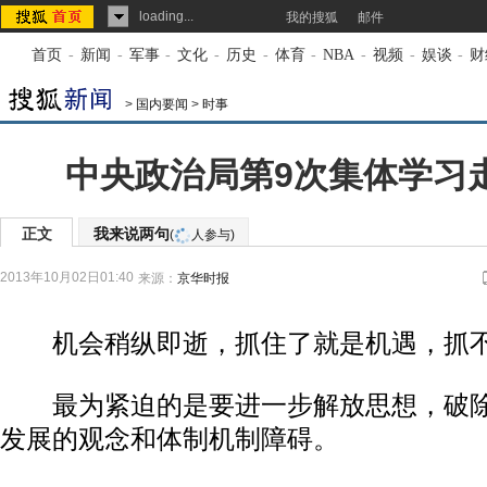
loading...
我的搜狐
邮件
首页
-
新闻
-
军事
-
文化
-
历史
-
体育
-
NBA
-
视频
-
娱谈
-
财
>
国内要闻
>
时事
中央政治局第9次集体学习走
正文
我来说两句
(
人参与)
2013年10月02日01:40
来源：
京华时报
机会稍纵即逝，抓住了就是机遇，抓不
最为紧迫的是要进一步解放思想，破除
发展的观念和体制机制障碍。