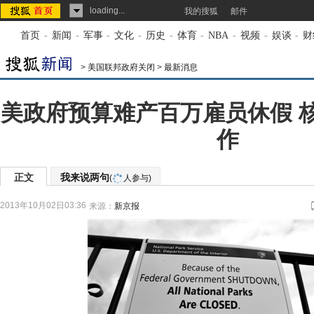
loading...
我的搜狐
邮件
首页
-
新闻
-
军事
-
文化
-
历史
-
体育
-
NBA
-
视频
-
娱谈
-
财
>
美国联邦政府关闭
>
最新消息
美政府预算难产百万雇员休假 
作
正文
我来说两句
(
人参与)
2013年10月02日03:36
来源：
新京报