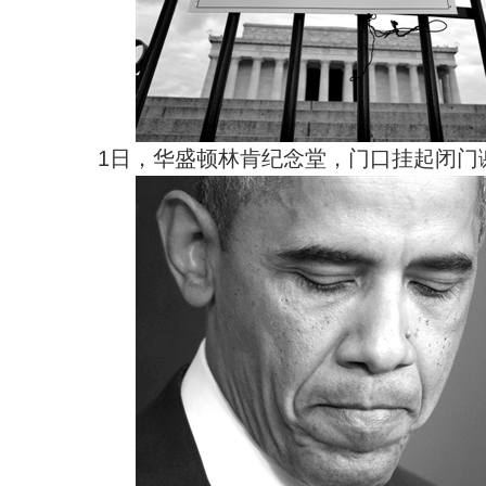
1日，华盛顿林肯纪念堂，门口挂起闭门