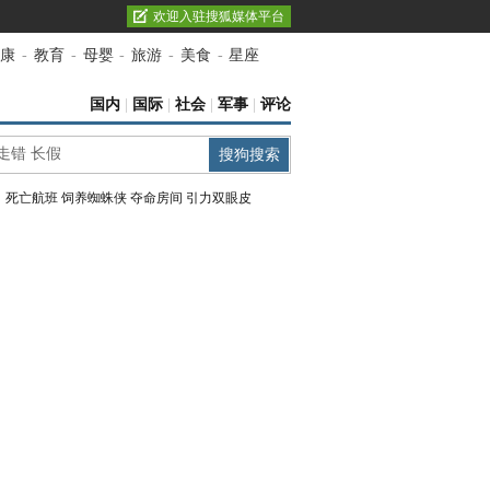
欢迎入驻搜狐媒体平台
康
-
教育
-
母婴
-
旅游
-
美食
-
星座
国内
|
国际
|
社会
|
军事
|
评论
：
死亡航班
饲养蜘蛛侠
夺命房间
引力双眼皮