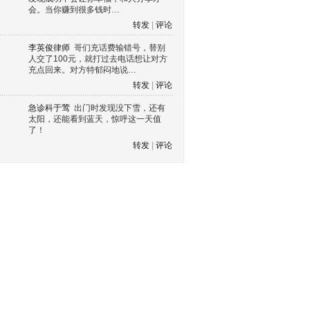
会。当你赚到很多钱时…
转发
|
评论
李英俊律师
哥们充话费输错号，替别
人交了100元，就打过去电话想让对方
充点回来。对方特郁闷地说…
转发
|
评论
急诊科于莺
出门时发现没下雪，还有
太阳，还能看到蓝天，惊呼这一天值
了！
转发
|
评论