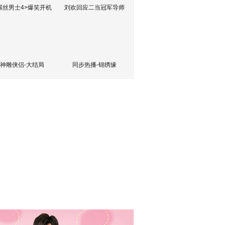
屌丝男士4>爆笑开机
刘欢回应二当冠军导师
神雕侠侣-大结局
同步热播-锦绣缘