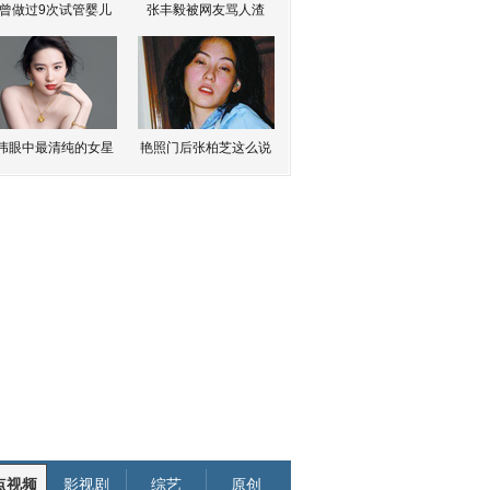
曾做过9次试管婴儿
张丰毅被网友骂人渣
伟眼中最清纯的女星
艳照门后张柏芝这么说
点视频
影视剧
综艺
原创