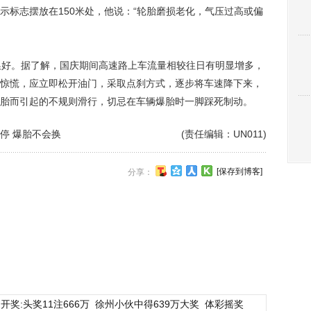
示标志摆放在150米处，他说：“轮胎磨损老化，气压过高或偏
好。据了解，国庆期间高速路上车流量相较往日有明显增多，
惊慌，应立即松开油门，采取点刹方式，逐步将车速降下来，
胎而引起的不规则滑行，切忌在车辆爆胎时一脚踩死制动。
停 爆胎不会换
(责任编辑：UN011)
[保存到博客]
分享：
开奖:头奖11注666万
徐州小伙中得639万大奖
体彩摇奖