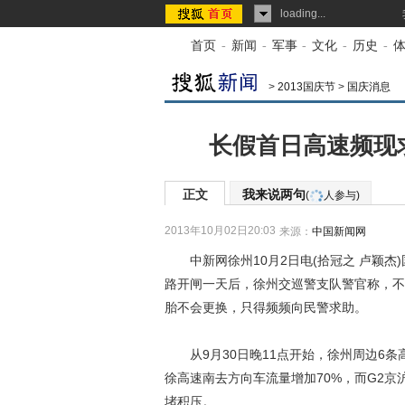
loading...
首页
-
新闻
-
军事
-
文化
-
历史
-
>
2013国庆节
>
国庆消息
长假首日高速频现
正文
我来说两句
(
人参与)
2013年10月02日20:03
来源：
中国新闻网
中新网徐州10月2日电(拾冠之 卢颖杰)
路开闸一天后，徐州交巡警支队警官称，不
胎不会更换，只得频频向民警求助。
从9月30日晚11点开始，徐州周边6条
徐高速南去方向车流量增加70%，而G2
堵积压。