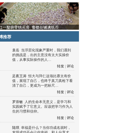
博推荐
袁岳
当浮层化现象严重时，我们遇到
的挑战是，出的主意没有太大实操价
值，从事实际操作的人…
转发
|
评论
足夜王涛
恒大与拜仁这场比赛太有价
值，展现了自己，也终于真刀真枪下看
清了自己，更成为一把标尺…
转发
|
评论
罗崇敏
人的生命本无意义，是学习和
实践赋予了它意义。应该把学习作为人
生的习惯和信仰。
转发
|
评论
陆琪
幸福是什么？当你功成名就时，
发现成功不会让你幸福，和人分享才