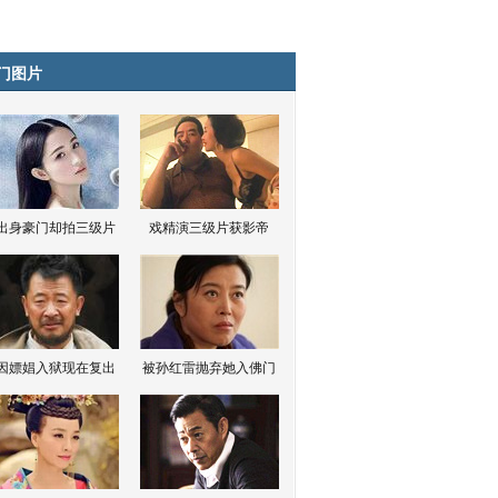
门图片
出身豪门却拍三级片
戏精演三级片获影帝
因嫖娼入狱现在复出
被孙红雷抛弃她入佛门