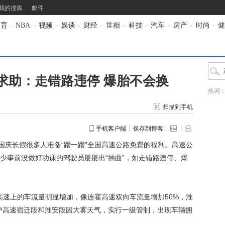
我的搜狐
邮件
体育
-
NBA
-
视频
-
娱谈
-
财经
-
世相
-
科技
-
汽车
-
房产
-
时尚
-
健
求助：走错路违停 爆胎不会换
热词
扫描到手机
手机客户端
保存到博客
国庆长假很多人准备“蹭一蹭”全国高速公路免费的福利。高速公
少事前没做好功课的驾驶员屡屡出“插曲”，如走错路违停、爆
高速上的车流量明显增加，像连霍高速双向车流量增加50%，淮
京沪高速宿迁段和淮安段因大雾天气，实行一级管制，出现车辆拥