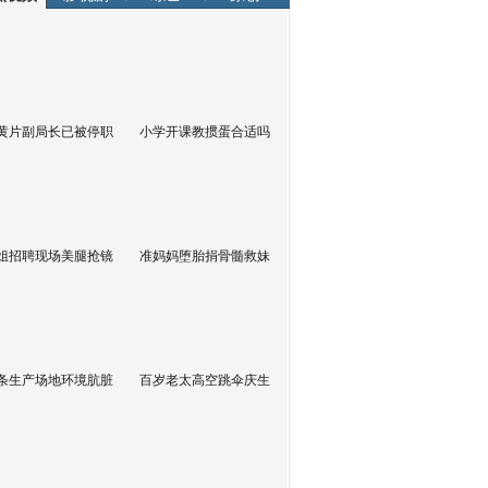
黄片副局长已被停职
小学开课教掼蛋合适吗
姐招聘现场美腿抢镜
准妈妈堕胎捐骨髓救妹
条生产场地环境肮脏
百岁老太高空跳伞庆生