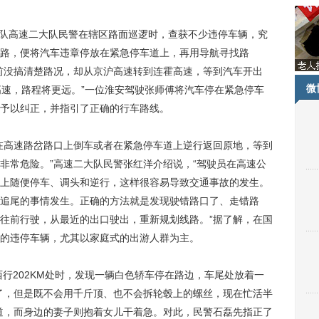
队高速二大队民警在辖区路面巡逻时，查获不少违停车辆，究
路，便将汽车违章停放在紧急停车道上，再用导航寻找路
前没搞清楚路况，却从京沪高速转到连霍高速，等到汽车开出
微
高速，路程将更远。”一位淮安驾驶张师傅将汽车停在紧急停车
予以纠正，并指引了正确的行车路线。
高速路岔路口上倒车或者在紧急停车道上逆行返回原地，等到
非常危险。”高速二大队民警张红洋介绍说，“驾驶员在高速公
上随便停车、调头和逆行，这样很容易导致交通事故的发生。
追尾的事情发生。正确的方法就是发现驶错路口了、走错路
往前行驶，从最近的出口驶出，重新规划线路。”据了解，在国
的违停车辆，尤其以家庭式的出游人群为主。
行202KM处时，发现一辆白色轿车停在路边，车尾处放着一
了，但是既不会用千斤顶、也不会拆轮毂上的螺丝，现在忙活半
道，而身边的妻子则抱着女儿干着急。对此，民警石磊先指正了