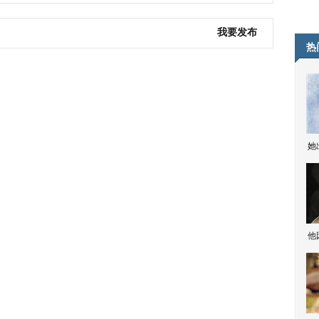
我要发布
热
她
他