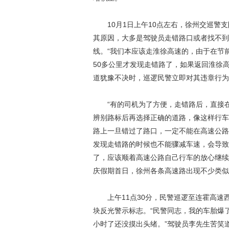
10月1日上午10点左右，徐州交巡警支
其原因，大多是驾驶员走错路口或者找不到
线。“我们本应该走淮徐高速的，由于在节
50多公里才发现走错路了，如果返回淮徐
道犹豫不决时，巡逻民警立即对其违章行为
“有的司机为了方便，走错路后，直接在
辨别路标后再选择正确的道路，像这样行车
路上一旦错过了路口，一定不能在高速公路
发现走错路的时候也不能骤减车速，会导致
了，应该顺着高速公路自己行车的放心继续
庆假期首日，徐州各条高速路出现不少类似
上午11点30分，民警巡逻至连霍高速西
块反光警示标志。“民警同志，我的车胎爆
小时了还没摸出头绪。”驾驶员李先生苦笑