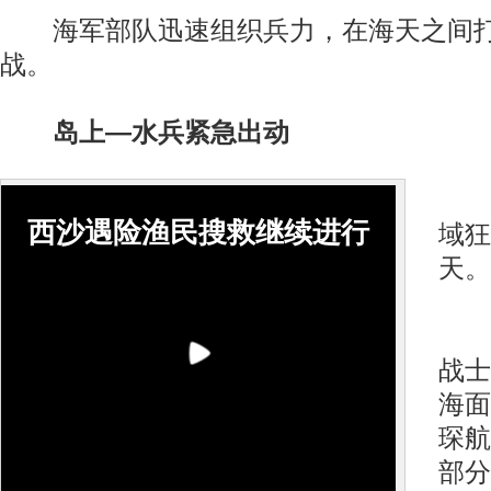
海军部队迅速组织兵力，在海天之间打
战。
岛上—水兵紧急出动
9
西沙遇险渔民搜救继续进行
域狂
天。
正
战士
海面
琛航
部分