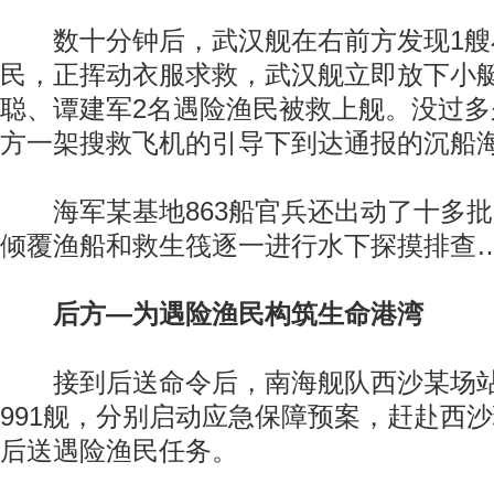
数十分钟后，武汉舰在右前方发现1艘
民，正挥动衣服求救，武汉舰立即放下小
聪、谭建军2名遇险渔民被救上舰。没过
方一架搜救飞机的引导下到达通报的沉船
海军某基地863船官兵还出动了十多批
倾覆渔船和救生筏逐一进行水下探摸排查
后方—为遇险渔民构筑生命港湾
接到后送命令后，南海舰队西沙某场站
991舰，分别启动应急保障预案，赶赴西
后送遇险渔民任务。