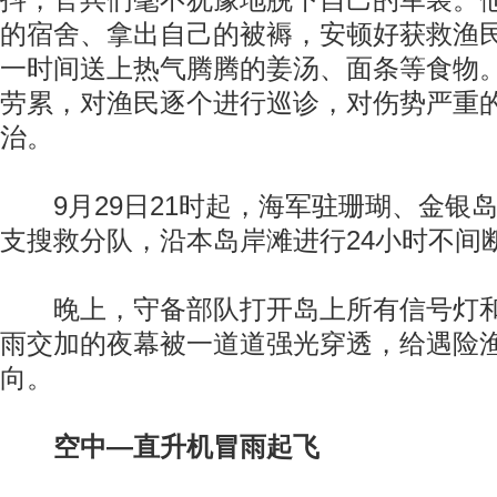
抖，官兵们毫不犹豫地脱下自己的军装。
的宿舍、拿出自己的被褥，安顿好获救渔
一时间送上热气腾腾的姜汤、面条等食物
劳累，对渔民逐个进行巡诊，对伤势严重
治。
9月29日21时起，海军驻珊瑚、金银岛
支搜救分队，沿本岛岸滩进行24小时不间
晚上，守备部队打开岛上所有信号灯和
雨交加的夜幕被一道道强光穿透，给遇险
向。
空中—直升机冒雨起飞