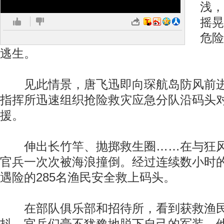
浅，
摇晃
危险
逃生。
见此情景，唐飞迅即向琛航岛防风前进
指挥所迅速组织抢险救灾应急分队沿码头
援。
伸出长竹竿、抛掷救生圈……在与狂风
官兵一次次被海浪撞倒。经过连续数小时
遇险的285名渔民安全救上码头。
在部队俱乐部和招待所，看到获救渔民