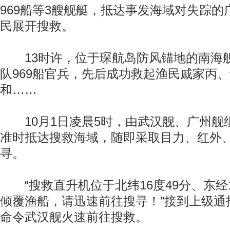
969船等3艘舰艇，抵达事发海域对失踪的
民展开搜救。
13时许，位于琛航岛防风锚地的南海
队969船官兵，先后成功救起渔民戚家丙
和……
10月1日凌晨5时，由武汉舰、广州舰
准时抵达搜救海域，随即采取目力、红外
寻。
“搜救直升机位于北纬16度49分、东经1
倾覆渔船，请迅速前往搜寻！”接到上级通
命令武汉舰火速前往搜救。