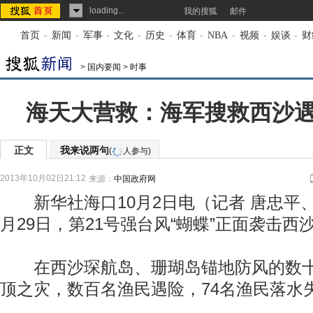
loading...
我的搜狐
邮件
首页
-
新闻
-
军事
-
文化
-
历史
-
体育
-
NBA
-
视频
-
娱谈
-
财
>
国内要闻
>
时事
海天大营救：海军搜救西沙
正文
我来说两句
(
人参与)
2013年10月02日21:12
来源：
中国政府网
新华社海口10月2日电（记者 唐忠平、
月29日，第21号强台风“蝴蝶”正面袭击西
在西沙琛航岛、珊瑚岛锚地防风的数十
顶之灾，数百名渔民遇险，74名渔民落水