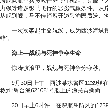
海舰队航空兵搜救任务飞行机组，克服下
力强等诸多影响飞行的恶劣气象条件。从
从舰到舰，马不停蹄展开遇险渔民后送、
一次次架起生命航线，成为西沙海域搜
锋”。
海上—战舰与死神争夺生命
惊涛骇浪里，战舰与死神争分夺秒。
9月30日上午，西沙某水警区1239艇
救到“粤台渔62108”号船上的渔民黄新尚。
30日早上6时许，在琛航岛防风的1239