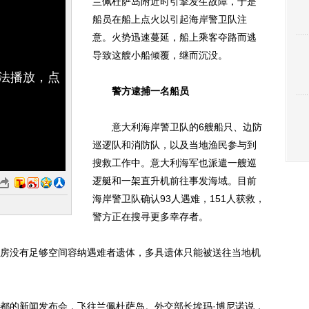
兰佩杜萨岛附近时引擎发生故障，于是
船员在船上点火以引起海岸警卫队注
意。火势迅速蔓延，船上乘客夺路而逃
导致这艘小船倾覆，继而沉没。
无法播放，点
警方逮捕一名船员
意大利海岸警卫队的6艘船只、边防
巡逻队和消防队，以及当地渔民参与到
搜救工作中。意大利海军也派遣一艘巡
逻艇和一架直升机前往事发海域。目前
海岸警卫队确认93人遇难，151人获救，
警方正在搜寻更多幸存者。
没有足够空间容纳遇难者遗体，多具遗体只能被送往当地机
的新闻发布会，飞往兰佩杜萨岛。外交部长埃玛·博尼诺说，