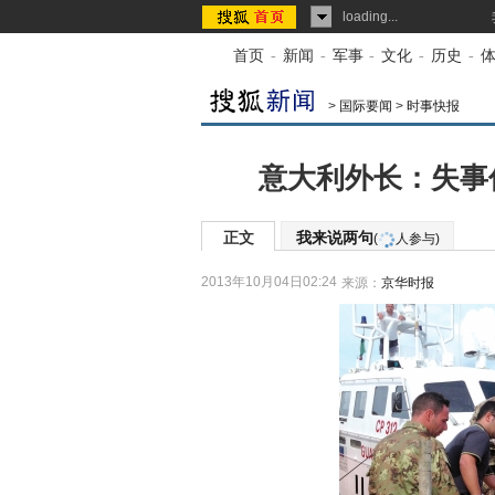
loading...
首页
-
新闻
-
军事
-
文化
-
历史
-
>
国际要闻
>
时事快报
意大利外长：失事
正文
我来说两句
(
人参与)
2013年10月04日02:24
来源：
京华时报