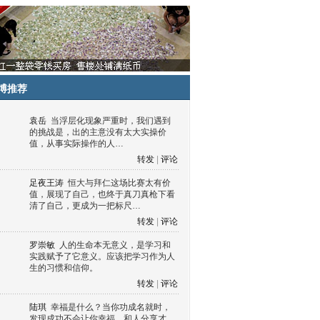
博推荐
袁岳
当浮层化现象严重时，我们遇到
的挑战是，出的主意没有太大实操价
值，从事实际操作的人…
转发
|
评论
足夜王涛
恒大与拜仁这场比赛太有价
值，展现了自己，也终于真刀真枪下看
清了自己，更成为一把标尺…
转发
|
评论
罗崇敏
人的生命本无意义，是学习和
实践赋予了它意义。应该把学习作为人
生的习惯和信仰。
转发
|
评论
陆琪
幸福是什么？当你功成名就时，
发现成功不会让你幸福，和人分享才