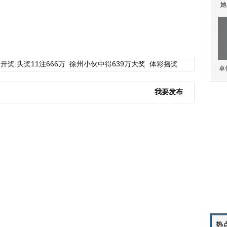
她
开奖:头奖11注666万
徐州小伙中得639万大奖
体彩摇奖
卓
我要发布
热