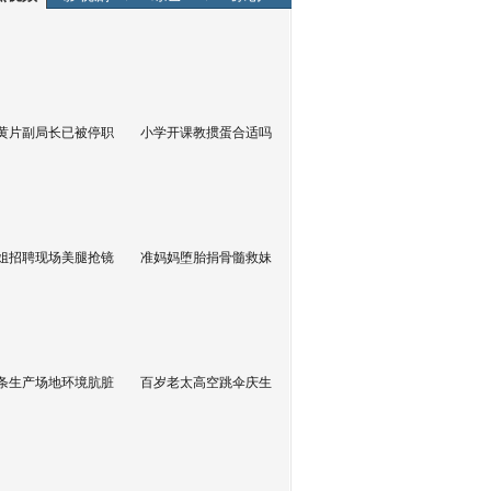
黄片副局长已被停职
小学开课教掼蛋合适吗
姐招聘现场美腿抢镜
准妈妈堕胎捐骨髓救妹
条生产场地环境肮脏
百岁老太高空跳伞庆生