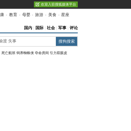
欢迎入驻搜狐媒体平台
康
-
教育
-
母婴
-
旅游
-
美食
-
星座
国内
|
国际
|
社会
|
军事
|
评论
：
死亡航班
饲养蜘蛛侠
夺命房间
引力双眼皮