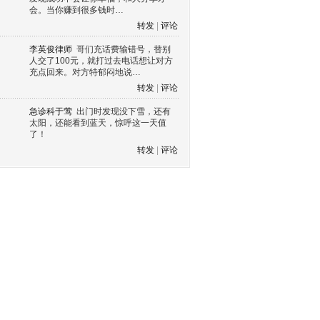
会。当你赚到很多钱时…
转发
|
评论
李英俊律师
哥们充话费输错号，替别
人交了100元，就打过去电话想让对方
充点回来。对方特郁闷地说…
转发
|
评论
急诊科于莺
出门时发现没下雪，还有
太阳，还能看到蓝天，惊呼这一天值
了！
转发
|
评论