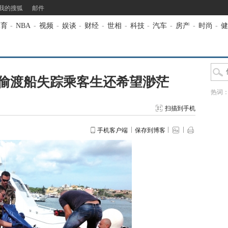
我的搜狐
邮件
体育
-
NBA
-
视频
-
娱谈
-
财经
-
世相
-
科技
-
汽车
-
房产
-
时尚
-
健
偷渡船失踪乘客生还希望渺茫
热词
扫描到手机
手机客户端
保存到博客