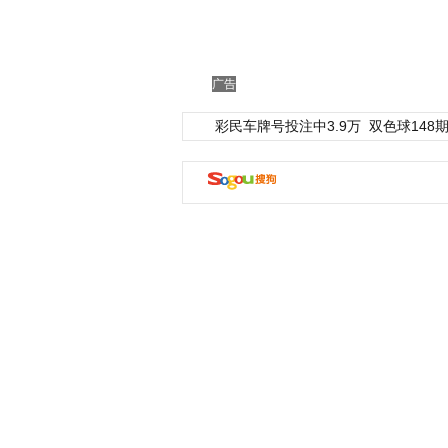
广告
彩民车牌号投注中3.9万
双色球148期