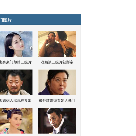
门图片
出身豪门却拍三级片
戏精演三级片获影帝
因嫖娼入狱现在复出
被孙红雷抛弃她入佛门