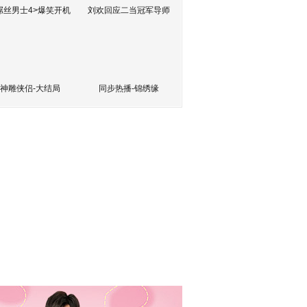
屌丝男士4>爆笑开机
刘欢回应二当冠军导师
神雕侠侣-大结局
同步热播-锦绣缘