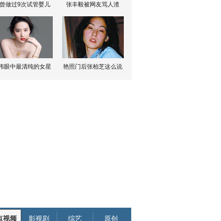
曾做过9次试管婴儿
张丰毅被网友骂人渣
伟眼中最清纯的女星
艳照门后张柏芝这么说
点视频
影视剧
综艺
原创