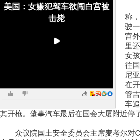
美国：女嫌犯驾车欲闯白宫被
美
称，
击毙
驶一
宫外
里还
女孩
往国
尼亚
在开
管吉
车追
其开枪。肇事汽车最后在国会大厦附近停
众议院国土安全委员会主席麦考尔对C