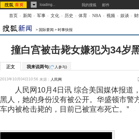
loading...
我的搜狐
邮件
首页
-
新闻
-
军事
-
文化
-
历史
-
体育
-
NBA
-
视频
-
娱谈
-
财
>
国际要闻
>
时事快报
撞白宫被击毙女嫌犯为34岁
正文
我来说两句
(
人参与)
2013年10月04日10:56
来源：
人民网
人民网10月4日讯 综合美国媒体报道
黑人，她的身份没有被公开。华盛顿市警方
车内被枪击毙的，目前已被宣布死亡。”