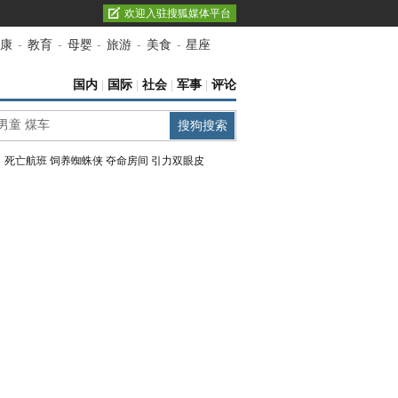
欢迎入驻搜狐媒体平台
康
-
教育
-
母婴
-
旅游
-
美食
-
星座
国内
|
国际
|
社会
|
军事
|
评论
：
死亡航班
饲养蜘蛛侠
夺命房间
引力双眼皮