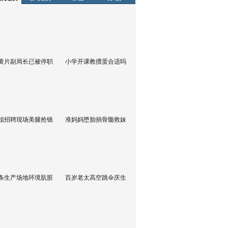
黄片副局长已被停职
小学开课教掼蛋合适吗
姐招聘现场美腿抢镜
准妈妈堕胎捐骨髓救妹
条生产场地环境肮脏
百岁老太高空跳伞庆生