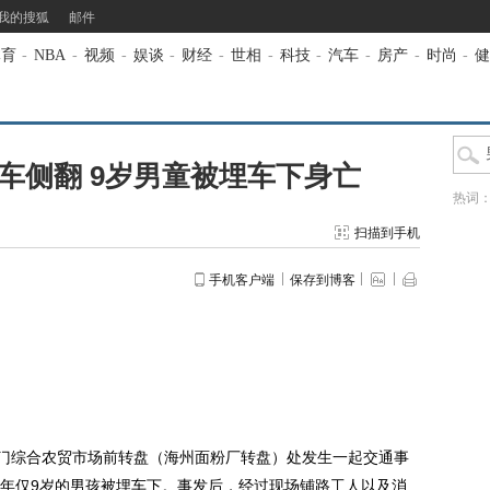
我的搜狐
邮件
体育
-
NBA
-
视频
-
娱谈
-
财经
-
世相
-
科技
-
汽车
-
房产
-
时尚
-
健
车侧翻 9岁男童被埋车下身亡
热词
扫描到手机
手机客户端
保存到博客
门综合农贸市场前转盘（海州面粉厂转盘）处发生一起交通事
年仅9岁的男孩被埋车下。事发后，经过现场铺路工人以及消