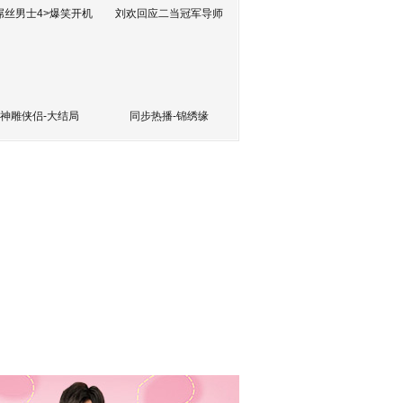
屌丝男士4>爆笑开机
刘欢回应二当冠军导师
神雕侠侣-大结局
同步热播-锦绣缘