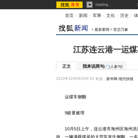
loading...
首页
-
新闻
-
军事
-
文化
-
历史
-
>
最新要闻
>
世态万象
江苏连云港一运煤
正文
我来说两句
(
人参与)
2013年10月06日04:34
来源：
新华网-现代快报
运煤车侧翻
9龄童被埋
10月5日上午，连云港市海州区海州洪
故，一辆满载煤炭的大货车发生侧翻，一名