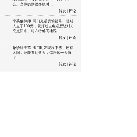
会。当你赚到很多钱时…
转发
|
评论
李英俊律师
哥们充话费输错号，替别
人交了100元，就打过去电话想让对方
充点回来。对方特郁闷地说…
转发
|
评论
急诊科于莺
出门时发现没下雪，还有
太阳，还能看到蓝天，惊呼这一天值
了！
转发
|
评论