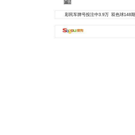
广告
彩民车牌号投注中3.9万
双色球148期