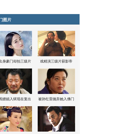
门图片
出身豪门却拍三级片
戏精演三级片获影帝
因嫖娼入狱现在复出
被孙红雷抛弃她入佛门