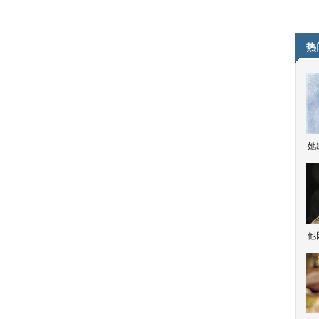
热
她
他