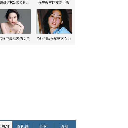
曾做过9次试管婴儿
张丰毅被网友骂人渣
伟眼中最清纯的女星
艳照门后张柏芝这么说
点视频
影视剧
综艺
原创