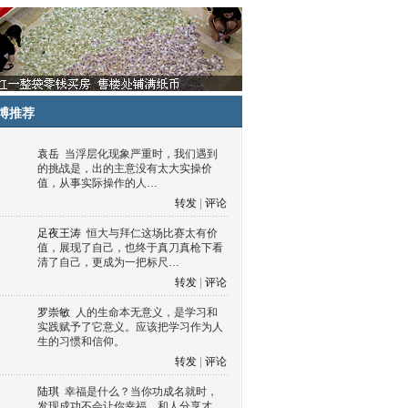
博推荐
袁岳
当浮层化现象严重时，我们遇到
的挑战是，出的主意没有太大实操价
值，从事实际操作的人…
转发
|
评论
足夜王涛
恒大与拜仁这场比赛太有价
值，展现了自己，也终于真刀真枪下看
清了自己，更成为一把标尺…
转发
|
评论
罗崇敏
人的生命本无意义，是学习和
实践赋予了它意义。应该把学习作为人
生的习惯和信仰。
转发
|
评论
陆琪
幸福是什么？当你功成名就时，
发现成功不会让你幸福，和人分享才