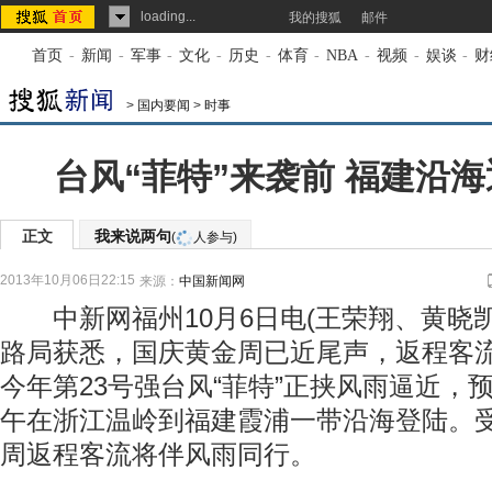
loading...
我的搜狐
邮件
首页
-
新闻
-
军事
-
文化
-
历史
-
体育
-
NBA
-
视频
-
娱谈
-
财
>
国内要闻
>
时事
台风“菲特”来袭前 福建沿
正文
我来说两句
(
人参与)
2013年10月06日22:15
来源：
中国新闻网
中新网福州10月6日电(王荣翔、黄晓凯
路局获悉，国庆黄金周已近尾声，返程客
今年第23号强台风“菲特”正挟风雨逼近，
午在浙江温岭到福建霞浦一带沿海登陆。
周返程客流将伴风雨同行。