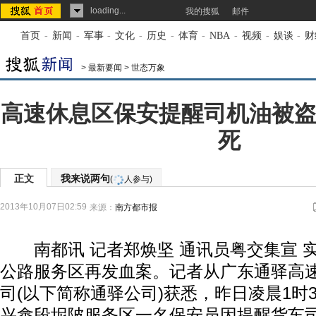
loading...
我的搜狐
邮件
首页
-
新闻
-
军事
-
文化
-
历史
-
体育
-
NBA
-
视频
-
娱谈
-
财
>
最新要闻
>
世态万象
高速休息区保安提醒司机油被盗
死
正文
我来说两句
(
人参与)
2013年10月07日02:59
来源：
南方都市报
南都讯 记者郑焕坚 通讯员粤交集宣 实
公路服务区再发血案。记者从广东通驿高
司(以下简称通驿公司)获悉，昨日凌晨1时
兴畲段坭陂服务区一名保安员因提醒货车