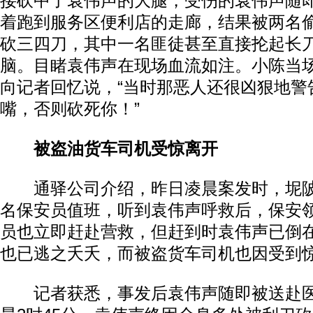
接砍中了袁伟声的大腿，受伤的袁伟声随
着跑到服务区便利店的走廊，结果被两名
砍三四刀，其中一名匪徒甚至直接抡起长
脑。目睹袁伟声在现场血流如注。小陈当
向记者回忆说，“当时那恶人还很凶狠地警
嘴，否则砍死你！”
被盗油货车司机受惊离开
通驿公司介绍，昨日凌晨案发时，坭陂
名保安员值班，听到袁伟声呼救后，保安
员也立即赶赴营救，但赶到时袁伟声已倒
也已逃之夭夭，而被盗货车司机也因受到
记者获悉，事发后袁伟声随即被送赴医