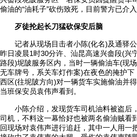
偷油的“油耗子”砍伤致死，目前警方已介
歹徒抡起长刀猛砍保安后脑
记者从现场目击者小陈(化名)及通驿公
昨日凌晨1时30分许、汕昆高速兴畲段(兴
路段)坭陂服务区内，当时一辆偷油车(现
无车牌号，系关车灯作案)在夜色的掩护下
西区(往坭陂方向)对一辆货车实施偷油并
当班保安员袁伟声看到。
小陈介绍，发现货车司机油料被盗后，
司机，不料这一幕恰好也被两名偷油贼看
回现场对袁伟声进行追赶，其中一人用一